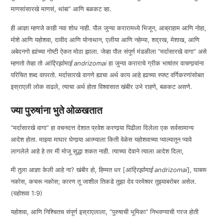
माणसांसारखे माणसं, थांबा” आणि बळकट व्हा.
ही आज्ञा म्हणजे काही नवा शोध नाही. पौल जुन्या करारामध्ये भिजून, आब्राहाम आणि नोहा,
मोशे आणि यहोशवा, दावीद आणि योनाथान, एलीया आणि नहेम्या, शद्रख, मेशाख, आणि
अबेदनगो ह्यांच्या गोष्टी ऐकत मोठा झाला. जेव्हा पौल संपूर्ण मंडळीला “मर्दासारखे वागा” असे
म्हणतो तेव्हा तो
आंद्रिझोमाई
andrizomai
हा जुन्या कराराचे ग्रीक भाषांतर वाचणार्‍यांना
परिचित शब्द वापरतो. मर्दासारखे वागणे ह्याचा अर्थ काय आहे ह्याच्या स्पष्ट वर्गिकरणांसोबत
इस्राएली लोक वाढले, त्याचा अर्थ होता विश्वासात खंबीर उभे राहणे, बळकट असणे.
ज्या पुरुषांना भुते ओळखतात
“मर्दासारखे वागा” हा वचनदत्त देशात प्रवेश करणार्‍या पिढीला दिलेला एक सर्वसामान्य
आदेश होता. माझ्या माघार घेणार्‍या आत्म्याला किती वेळेस यहोशवाच्या प्याल्यातून प्यावे
लागलेले आहे हे तर मी मोजू सुद्धा शकत नाही. त्याच्या देवाने त्याला आदेश दिला,
मी तुला आज्ञा केली आहे ना? खंबीर हो, हिम्मत धर [
आंद्रिझोमाई
andrizomai
], घाबरू
नकोस, कचरू नकोस; कारण तू जाशील तिकडे तुझा देव परमेश्वर तुझ्याबरोबर असेल.
(यहोशवा 1:9)
यहोशवा, आणि निश्चितच संपूर्ण इस्राएलाला, “पुरुषाची भूमिका” निभवण्याची गरज होती