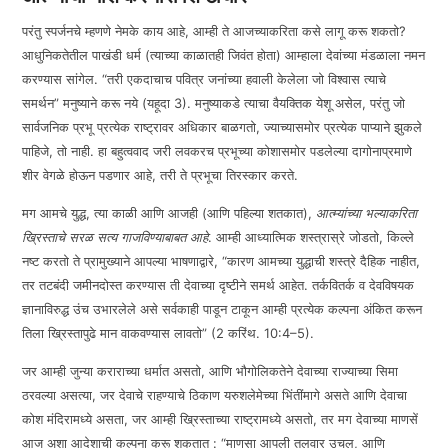
परंतु स्पर्जनचे म्हणणे नेमके काय आहे, आम्ही ते आजच्याकरिता कसे लागू करू शकतो?
आधुनिकतेतील पाखंडी धर्म (त्याच्या काळातही जिवंत होता) आम्हाला देवांच्या मंडळाला नमन
करण्यास सांगेल. “तरी एकदाचाच पवित्र जनांच्या हवाली केलेला जो विश्वास त्याचे
समर्थन” मनुष्याने करू नये (यहूदा 3). मनुष्याकडे त्याचा वैयक्तिक येशू असेल, परंतु जो
सार्वजनिक प्रभू प्रत्येक राष्ट्रावर अधिकार बाळगतो, ज्याच्यासमोर प्रत्येक पाप्याने झुकले
पाहिजे, तो नाही. हा बहुत्ववाद जरी लवकरच प्रभूच्या कोशासमोर पडलेल्या दागोनाप्रमाणे
शीर वेगळे होऊन पडणार आहे, तरी ते प्रभूचा तिरस्कार करते.
मग आमचे युद्ध, त्या काळी आणि आजही (आणि पहिल्या शतकात),
आत्म्यांच्या भल्याकरिता
ख्रिस्ताचे सरळ सत्य गाजविण्याबाबत आहे
. आम्ही आध्यात्मिक शस्त्रास्रे जोडतो, किल्ले
नष्ट करतो ते प्रामुख्याने आपल्या भाषणाद्वारे, “कारण आमच्या युद्धाची शस्त्रे दैहिक नाहीत,
तर तटबंदी जमीनदोस्त करण्यास ती देवाच्या दृष्टीने समर्थ आहेत. तर्कवितर्क व देवविषयक
ज्ञानाविरुद्ध उंच उभारलेले असे सर्वकाही पाडून टाकून आम्ही प्रत्येक कल्पना अंकित करून
तिला ख्रिस्तापुढे मान वाकवण्यास लावतो” (2 करिंथ. 10:4–5).
जर आम्ही जुन्या कराराच्या धर्मात असतो, आणि भौगोलिकतेने देवाच्या राज्याच्या सिमा
ठरवल्या असत्या, जर देवाचे राहण्याचे ठिकाण यरुशलेमेच्या भिंतींमागे असते आणि देवाचा
कोश मंदिरामध्ये असता, जर आम्ही ख्रिस्ताच्या राष्ट्रामध्ये असतो, तर मग देवाच्या माणसें
आज अशा आदेशाची कल्पना करू शकतात : “माणसा आपली तलवार उचल, आणि