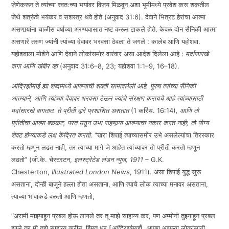
जेणेकरून ते त्यांच्या स्वत:च्या भयांवर विजय मिळवून अशा भूमीमध्ये प्रवेश करू शकतील
जेथे शत्रूंचे भयंकर व सशस्त्र थवे होते (अनुवाद 31:6). देवाने भित्रट हेरांचा आत्मा
असणार्‍यांना चाळीस वर्षाच्या अरण्यवासात नष्ट करून टाकले होते. केवळ दोन सैनिकी आत्मा
असणारे तरुण ज्यांनी त्यांच्या देवावर भरवसा ठेवला ते जगले : कालेब आणि यहोशवा.
यहोशवाला मोशेने आणि देवाने लोकांसमोर वारंवार असा आदेश दिलेला आहे :
मर्दासारखे
वागा आणि खंबीर व्हा
(अनुवाद 31:6–8, 23; यहोशवा 1:1–9, 16–18).
आंद्रिझोमाई ह्या शब्दामध्ये आत्म्याची शक्ती सामावलेली आहे. पुरुष त्यांच्या सैनिकी
आत्म्याने, आणि त्यांच्या देवावर भरवसा ठेऊन ज्यांचे संरक्षण करायचे आहे त्यांच्यासाठी
मर्दासारखे वागतात. ते प्रीती द्वारे प्रशासित असतात
(1 करिंथ. 16:14)
, आणि तो
प्रीतीचा आत्मा बळकट, परत उठून उभा राहणार्‍या आत्म्याचा नकार करत नाही; तो योग्य
शेवट होण्याकडे लक्ष केंद्रित करतो.
“खरा शिपाई त्याच्यासमोर उभे असलेल्यांचा तिरस्कार
करतो म्हणून लढत नाही, तर त्याच्या मागे जे आहेत त्यांच्यावर तो प्रीती करतो म्हणून
लढतो” (जी.के. चेस्टरटन,
इलस्ट्रेटेड लंडन न्युज, 1911 –
G.K.
Chesterton,
Illustrated London News
, 1911). असा शिपाई युद्ध सुरू
असताना, दोन्ही बाजूने हल्ला होता असताना, आणि त्याचे लोक त्याच्या मनावर असताना,
त्याच्या भावाकडे वळतो आणि म्हणतो,
“अरामी माझ्याहून प्रबल होऊ लागले तर तू माझे साहाय्य कर, पण अम्मोनी तुझ्याहून प्रबल
झाले तर मी तुझे साहाय्य करीन. हिंमत धर [
आंद्रिझोमाई
], आपण आपल्या लोकांसाठी