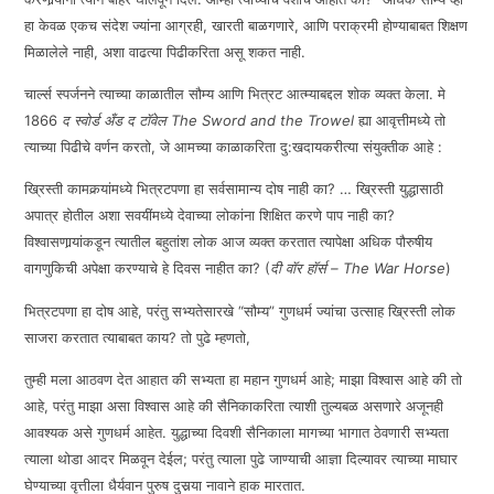
हा केवळ एकच संदेश ज्यांना आग्रही, खारती बाळगणारे, आणि पराक्रमी होण्याबाबत शिक्षण
मिळालेले नाही, अशा वाढत्या पिढीकरिता असू शकत नाही.
चार्ल्स स्पर्जनने त्याच्या काळातील सौम्य आणि भित्रट आत्म्याबद्दल शोक व्यक्त केला. मे
1866
द स्वोर्ड अँड द टॉवेल
The Sword and the Trowel
ह्या आवृत्तीमध्ये तो
त्याच्या पिढीचे वर्णन करतो, जे आमच्या काळाकरिता दु:खदायकरीत्या संयुक्तीक आहे :
ख्रिस्ती कामकर्‍यांमध्ये भित्रटपणा हा सर्वसामान्य दोष नाही का? … ख्रिस्ती युद्धासाठी
अपात्र होतील अशा सवयींमध्ये देवाच्या लोकांना शिक्षित करणे पाप नाही का?
विश्वासणार्‍यांकडून त्यातील बहुतांश लोक आज व्यक्त करतात त्यापेक्षा अधिक पौरुषीय
वागणुकिची अपेक्षा करण्याचे हे दिवस नाहीत का? (
दी वॉर हॉर्स –
The War Horse
)
भित्रटपणा हा दोष आहे, परंतु सभ्यतेसारखे “सौम्य” गुणधर्म ज्यांचा उत्साह ख्रिस्ती लोक
साजरा करतात त्याबाबत काय? तो पुढे म्हणतो,
तुम्ही मला आठवण देत आहात की सभ्यता हा महान गुणधर्म आहे; माझा विश्वास आहे की तो
आहे, परंतु माझा असा विश्वास आहे की सैनिकाकरिता त्याशी तुल्यबळ असणारे अजूनही
आवश्यक असे गुणधर्म आहेत. युद्धाच्या दिवशी सैनिकाला मागच्या भागात ठेवणारी सभ्यता
त्याला थोडा आदर मिळवून देईल; परंतु त्याला पुढे जाण्याची आज्ञा दिल्यावर त्याच्या माघार
घेण्याच्या वृत्तीला धैर्यवान पुरुष दुसर्‍या नावाने हाक मारतात.