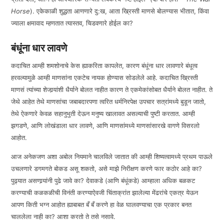
Horse
). एकेकाळी शुद्धता आणणारे दु:ख, आता ख्रिस्ती माणसे बोलण्यास भीतात, किंवा
ज्याला क्षमावाद म्हणतात त्यास्तव, चिडवणारे होईल का?
बंधूंना धार लावणे
कदाचित आम्ही शमशोनाचे केस ह्याकरिता कापलेत, कारण बंधूंना धार लावणारे बंधूत्व
हरवल्यामुळे आम्ही माणसांना एकटेच नायक होण्यास सोडलेले आहे. कदाचित ख्रिस्ती
माणसं त्यांच्या शेजार्‍यांशी धैर्याने बोलत नाहीत कारण ते एकमेकांसोबत धैर्याने बोलत नाहीत. ते
जेथे आहेत तेथे माणसांचा जबाबदारपणा त्वरित धर्मनिरपेक्ष उपचार सत्रांमध्ये बुडून जातो,
तेथे ऐकणारे केवळ सहानुभुती देऊन मनुष्य खालावत असल्याची पुष्टी करतात. आम्ही
झगडणे, आणि लोखंडाला धार लावणे, आणि माणसांमध्ये माणसांसारखे वागणे विसरलो
आहोत.
आज अनेकजण अशा अबोल नियमाने चालविले जातात की आम्ही शिष्यत्वामध्ये प्रथम पाऊले
उचलणारे डगमगते बोकड असू शकतो, असे माझे निरीक्षण करणे फार कठोर आहे का?
पुढ्यात असणार्‍यांनी पुढे जावे का? देवाकडे (आणि बंधूंकडे) आम्हाला अधिक बळकट
करण्याची कळकळीची विनंती करण्याऐवजी चिंताक्रांत झालेल्या मेंढरांचे एकत्र येऊन
आपण किती भग्न आहोत ह्याबाबत बँ बँ करणे हा वेळ घालवण्याचा एक प्रकार बनत
चाललेला नाही का? आशा करतो ते तसे नसावे.