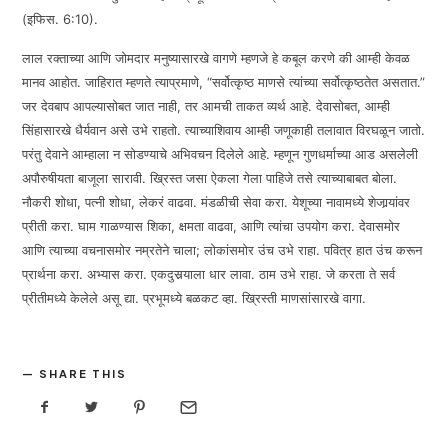
(इफिस. 6:10).
लाल रक्ताच्या आणि जोमदार मनुष्यासारखे वागणे म्हणजे हे कबूल करणे की आम्ही केवळ
मानव आहोत. जाहिरात म्हणते त्याप्रमाणे, “सर्वोत्कृष्ठ माणसे त्यांच्या सर्वोत्कृष्ठतेत असतात.”
जर देवबाप आपल्यासोबत जात नाही, तर आमची ताकत व्यर्थ आहे. देवासोबत, आम्ही
सिंहासारखे धैर्यवान असे उभे राहतो. त्याच्याशिवाय आम्ही जणूकाही तलावात विरघळून जातो.
परंतु देवाने आम्हाला न सोडण्याचे अभिवचन दिलेले आहे. म्हणून गुणधर्माच्या आड असलेली
अपौरुषीयता बाजूला सारावी. ख्रिस्त जसा ऐकला गेला पाहिजे तसे त्याच्याबाबत बोला.
नौकरी शोधा, पत्नी शोधा, लेकरं वाढवा. मंडळीची सेवा करा. येशूच्या नावामध्ये शेजार्‍यांवर
प्रीती करा. घाम गाळण्यास शिका, क्षमता वाढवा, आणि त्यांचा उपयोग करा. देवासमोर
आणि त्याच्या वचनासमोर नम्रतेने चाला; लोकांसमोर उंच उभे राहा. पवित्र हात उंच करून
प्रार्थना करा. अभ्यास करा. एकदुसर्‍याला धार लावा. ठाम उभे राहा. जे करता ते सर्व
प्रीतीमध्ये केलेले असू द्या. प्रभूमध्ये बळकट व्हा. ख्रिस्ती माणसांसारखे वागा.
SHARE THIS