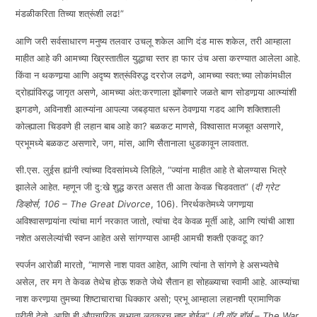
मंडळीकरिता तिच्या शत्रूंशी लढ!”
आणि जरी सर्वसाधारण मनुष्य तलवार उचलू शकेल आणि दंड मारू शकेल, तरी आम्हाला
माहीत आहे की आमच्या ख्रिस्तातील युद्धाचा स्तर हा फार उंच असा करण्यात आलेला आहे.
किंवा न थकणार्‍या आणि अदृष्य शत्रूंविरुद्ध दररोज लढणे, आमच्या स्वत:च्या लोकांमधील
द्रोह्यांविरुद्ध जागृत असणे, आमच्या अंत:करणाला झोंबणारे जळते बाण सोडणार्‍या आत्म्यांशी
झगडणे, अविनाशी आत्म्यांना आपल्या जबड्यात धरून ठेवणार्‍या गडद आणि शक्तिशाली
कोल्ह्याला चिडवणे ही लहान बाब आहे का? बळकट माणसे, विश्वासात मजबूत असणारे,
प्रभूमध्ये बळकट असणारे, जग, मांस, आणि सैतानाला धुडकावून लावतात.
सी.एस. लुईस ह्यांनी त्यांच्या दिवसांमध्ये लिहिले, “ज्यांना माहीत आहे ते बोलण्यास भित्रे
झालेले आहेत. म्हणून जी दु:खे शुद्ध करत असत ती आता केवळ चिडवतात” (
दी ग्रेट
डिव्होर्स, 106 –
The Great Divorce
, 106). निरर्थकतेमध्ये जगणार्‍या
अविश्वासणार्‍यांना त्यांचा मार्ग नरकात जातो, त्यांचा देव केवळ मूर्ती आहे, आणि त्यांची आशा
नशेत असलेल्यांची स्वप्न आहेत असे सांगण्यास आम्ही आमची शक्ती एकवटू का?
स्पर्जन आरोळी मारतो, “माणसे नाश पावत आहेत, आणि त्यांना ते सांगणे हे असभ्यतेचे
असेल, तर मग ते केवळ तेथेच होऊ शकते जेथे सैतान हा सोहळ्याचा स्वामी आहे. आत्म्यांचा
नाश करणार्‍या तुमच्या शिष्टाचाराचा धिक्कार असो; प्रभू आम्हाला लहानशी प्रामाणिक
प्रीती देतो, आणि ही औपचारिक सभ्यता लवकरच नष्ट होईल” (
दी वॉर हॉर्स –
The War