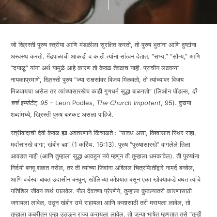
जो ख्रिस्ती पुरुष स्त्रीया आणि मंडळीला सुरक्षित करतो, तो पुरुष भुतांना आणि दुष्टांना
अस्वस्थ करतो. मेंढपाळाची आकडी व काठी त्यांना सांत्वन देतात. “सभ्य,” “सौम्य,” आणि
“दयाळू” यांना अर्थ यामुळे आहे कारण तो केवळ तेवढाच नाही. प्राचीन लढवय्या
नायकाप्रमाणे, ख्रिस्ती पुरुष “ज्या राक्षसांवर विजय मिळवतो, तो त्यांच्यावर विजय
मिळवायचा असेल तर त्यांच्यासारखेच काही गुणधर्म सुद्धा बाळगतो” (लिऑन पॉडल्स,
दी
चर्च इम्पोटेंट, 95 –
Leon Podles,
The Church Impotent
, 95). दुसर्‍या
शब्दांमध्ये, ख्रिस्ती पुरुष बळकट असला पाहिजे.
स्त्रीवादाची देवी केवळ ह्या अवतरणाने किंचाळते : “सावध असा, विश्वासात स्थिर राहा,
मर्दासारखे वागा; खंबीर व्हा” (1 करिंथ. 16:13). पुरुष “पुरुषासारखे” वागलेले तिला
आवडत नाही (आणि तुम्हाला सुद्धा आवडून नये म्हणून ती तुम्हाला धमकावेल). ती पुरुषांना
निर्दयी बनवू शकत नसेल, तर ती त्यांच्या जिवांना अश्लिल चित्रफितींद्वारे नामर्द बनवेल,
आणि वर्चस्वा बाबत उदासीन बनवून, खोलिच्या कोपर्‍यात बसून एका खोक्याकडे बघत त्यांचे
गतिशिल जीवन व्यर्थ घालवेल. पौल देवाच्या प्रेरणेने, तुम्हाला कुठल्यातरी कारणासाठी
जगायला लावेल, उठून खंबीर उभे राहायला आणि कशासाठी तरी मरायला लावेल, तो
तुम्हाला कबरीतून पुन्हा उठऊन राज्य करायला लावेल. तो जुन्या भाषेत म्हणतात तसे “तुम्ही