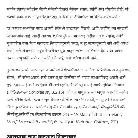
स्पर्जन त्याच्या संदेशांना नेहमी सैनिकी पोशाख नेसवत असत. त्यांची सेवा पौरुषीय होती, जी
त्यांच्या काळात त्यांनी पुलपिटावर अनुभवलेल्या लाजीरवाणेपणाचा विरोध करत असे :
ह्या फसव्या सभ्यतेचा स्वाद आजही सेवेमध्ये चाखायला मिळतो, आणि काहींना त्या स्वादाची
अधिक ओढ आहे. आम्ही आमच्या श्रोत्यांपुढे आमचा मताहग्रहीपणा नाकारणार्‍या, आणि
सुनावनीचा दावा भिक मागणार्‍या भिकार्‍याप्रमाणे करत, मधूर लाजाळूपणाने यावे अशी अपेक्षा
केली जाते. देवाच्या राजदूताने खरोखर धूळ चाटून त्याच्या स्वामिचा संदेश असा सादर
करावा जणूकाही त्याने रजा मागितली आहे, अशी अपेक्षा केली जाते.
दुसर्‍या शब्दांमध्ये, पाळक ह्या नात्याने त्याने शेख्सपीअर चा लढवैया कोरिओलानस कडून शब्द
घेतले, “मी सौम्य असावे अशी इच्छा तू का केलीस? मी माझ्या स्वभावाविरुद्ध असावे अशी
तुझी इच्छा आहे का? त्याऐवजी मी असे म्हणेन, मी जो पुरुष आहे त्याची भूमिका निभावेन”
(
कोरिओलानस
Coriolanus
, 3.2.15). “देवाचा माणूस हा मर्द माणूस असतो,” स्पर्जन
ह्यांनी घोषित केले. “खरा माणूस तेच करतो जे त्याला योग्य वाटते, मग डुकरे रेकत असो
किंवा कुत्रे केकाटत असोत” (“ए मॅन ऑफ गॉड इझ ए मॅनली मान,”
मॅस्क्युलिनिटी अँड
स्पिरिच्युआलिटी इन व्हिक्टोरियन कल्चर, 211 –
“A Man of God Is a Manly
Man,”
Masculinity and Spirituality in Victorian Culture
, 211).
आत्म्याचा नाश करणारा शिष्टाचार