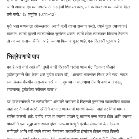
आणि आपल्या देवाच्या नगरांसाठी लढाईची शिकस्त करू, मग परमेश्वर त्याच्या मर्जीस येईल
तसे करो.” (2 शमुवेल 10:11–12)
भुते अशा माणसाला ओळखतात. त्याची पत्नी त्याचा सन्मान करते. त्याचे पुत्र त्याच्याकडे
बघतात. त्याची मुलगी त्याच्यासोबत सुरक्षित असते. त्याचे लोक त्याच्यावर विश्वास ठेवतात.
तो त्याच्या राजाचा सैनिक आहे, त्याच्या पित्याचा पुत्र आहे, एक ख्रिस्ती पुरुष आहे.
भित्रेपणाचे पाप
मग हे असे कसे आहे की, तुम्ही काही ख्रिस्ती घरांना आज भेट दिल्यावर पौलाने
पुढीलप्रमाणे बोध केला असे गृहीत धराल की, “आपल्या भावनांवर स्थिर उभे राहा, सहज
घ्या, केवळ पौरुषीय असल्यासारखे वागा, तुमच्या न बदलणार्‍या (आणि कधीच न बदलु
शकणार्‍या) दुर्बळतेचा स्वीकार करा”?
ह्या प्रकरणांमध्ये “सभ्यतेकरिता” असणारे पाचारण हे ख्रिस्ती पुरुषाच्या बळकटीला वाढवत
नाही तर ते कमी करते. प्रीतीने बळकट आत्म्याची मागणी केलेली नाही तर तिची माघार
घोषित केलेली आहे. दावीद राजा हा त्याच्या वाद्याने दु:खशमन करू शकत होता आणि त्याच्या
गोफणीने इजा सुद्धा करू शकत होता. आपल्या प्रभूने देखील लेकरांना येऊ देण्यास
सांगितले आणि तरी त्याने त्याच्या पित्याच्या घराकरिता ईर्ष्यावान होऊन त्यात विक्री
करणार्‍यांना त्याने बाहेर घालवून दिले. आम्ही त्यांच्याच वंशाचे आहोत का? “अधिक सौम्य व्हा”