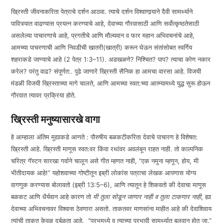
ख्रिस्ती जीवनाकरिता पेत्राचे दर्शन आठवा. त्याचे दर्शन विश्वाणार्‍याने दैवी सामर्थ्याने
पावित्र्यात वाढण्यास प्रयत्न करण्याचे आहे, देवाच्या गौरवासाठी आणि सर्वोत्कृष्ठतेसाठी
असलेल्या पाचारणाचे आहे, प्रगतीचे आणि मौल्यवान व फार महान अभिवचनांचे आहे,
आमच्या पाचरणाची आणि निवडीची खातरी(खात्री) करून घेऊन संतांसोबत स्वर्गिय
शहराकडे जाण्याचे आहे (2 पेत्र 1:3–11). अडखळणे? निश्चित? पाप? त्याचा कोण नकार
करेल? परंतु वाढ? संपूर्णत:. पुढे जाणारे ख्रिस्ती सैनिक हा आमचा वारसा आहे. विजयी
मंडळी विजयी ख्रिस्ताच्या मागे चालते, आणि आमच्या स्वत:च्या आत्म्यामध्ये युद्ध सुरू होऊन
गौरवात त्यावर प्रक्रिया होते.
ख्रिस्ती मनुष्यासारखे वागा
हे आम्हाला अंतिम मुद्याकडे आणते : पौरुषीय बळकटीकरिता देवाचे पाचारण हे विशेषत:
ख्रिस्ती आहे. ख्रिस्ती माणूस स्वत:वर किंवा रथांवर अवलंबून राहत नाही. तो काल्पनिक
चरित्र गॅस्टन सारखा गर्वाने चालून असे गीत म्हणत नाही, “एक नमुना म्हणून, होय, मी
भीतीदायक आहे!” यहोशवाच्या गोष्टीतून इब्री लोकांस पत्राचा लेखक आपणास योग्य
वागणुक करण्यास बोलावतो (इब्री 13:5–6), आणि त्यातून हे शिकवतो की देवाचा माणूस
बळकट आणि धैर्यवान आहे कारण तो
मी तुला सोडून जाणार नाही व तुला टाकणार नाही
, ह्या
देवाच्या अभिवचनावर विश्वास ठेवणारा असतो. ताकतवर माणसांना माहीत आहे की देवाशिवाय
त्यांची ताकत केवळ दुर्बळता आहे. “प्रभूमध्ये व त्याच्या प्रभावी सामर्थ्यात बलवान होत जा.”