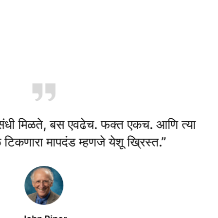
े, बस एवढेच. फक्त एकच. आणि त्या
"तुमच
दंड म्हणजे येशू ख्रिस्त.”