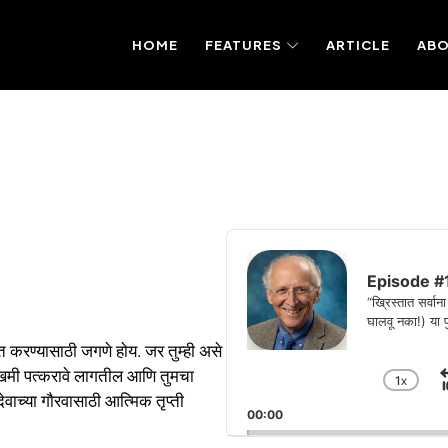
HOME
FEATURES
ARTICLE
AB
Audio
Player
Episode #1: 
“ख्रिस्तात सर्व
घालवू नका!) या 
त करण्यासाठी जगणे होय. जर तुम्ही असे
ोखमी पत्करावे लागतील आणि तुमचा
1
X
CHA
ेवाच्या गौरवासाठी आत्मिक तृप्ती
PLA
00:00
RAT