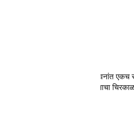
रुणेचा
“तुम्हांला जीवनांत एकच संधी मिळत
जीवनाचा चिरकाळ टिकणारा माप