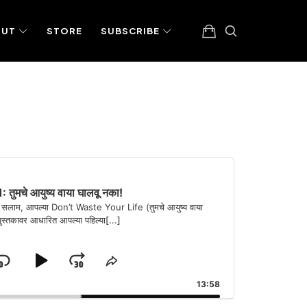
OUT
STORE
SUBSCRIBE
तुमचे आयुष्य वाया घालवू नका!
ाना सलाम, आपल्या Don’t Waste Your Life (तुमचे आयुष्य वाया
पुस्तकावर आधारित आपल्या पहिल्या
[...]
SKIP
PLAY
JUMP
NGE
SHARE
YBACK
THIS
BACKWARD
PAUSE
FORWARD
13:58
E
EPISODE