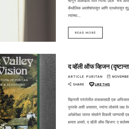
म्हणून ओळखली जाते त्यांचा उद्देश “चर्च ऑफ
कॅथोलिक अवशेषांपासून आणि प्रथांपासून शुद्
त्यांच्या…
READ MORE
द व्हॅली ऑफ व्हिजन (दृष्टान्त
ARTICLE
PURITAN
NOVEMBER
SHARE
LIKE THIS
ख्रिस्ती परंपरेतील वाचकासाठी एक अभिजात 
पुस्तके अशी असतात, ज्यांना लोकांचे लक्ष वे
अपेक्षेपेक्षा जास्त संख्येने विकली जाण्याच
क्षमता असते. द व्हॅली ऑफ व्हिजन: ए कले