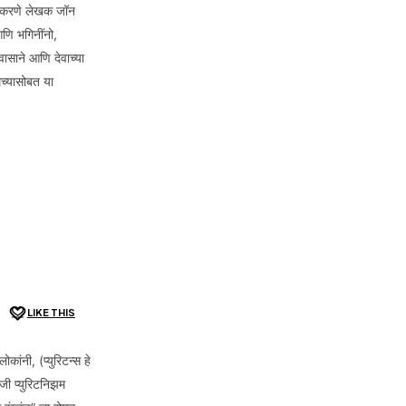
ूर्ण करणे लेखक जॉन
 आणि भगिनींनो,
वासाने आणि देवाच्या
मच्यासोबत या
LIKE THIS
ोकांनी, (प्युरिटन्स हे
जी प्युरिटनिझम