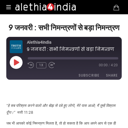
Alethia4India
9 जनवरी : सभी निमन्त्रणों से बड़ा निमन्त्रण
Alethia4India
9 जनवरी : सभी निमन्त्रणों से बड़ा निमन्त्रण
PLAY
1X
00:00
/
4:20
EPISODE
SUBSCRIBE
SHARE
DURATION: 4:20
|
RECORDED ON JANUARY 9, 2025
SHARE
RSS FEED
LINK
“हे सब परिश्रम करने वालो और बोझ से दबे हुए लोगो
,
मेरे पास आओ
;
मैं तुम्हें विश्राम
दूँगा।”
मत्ती 11:28
जब भी आपको कोई निमन्त्रण मिलता है, तो हो सकता है कि आप अपने आप से एक ही