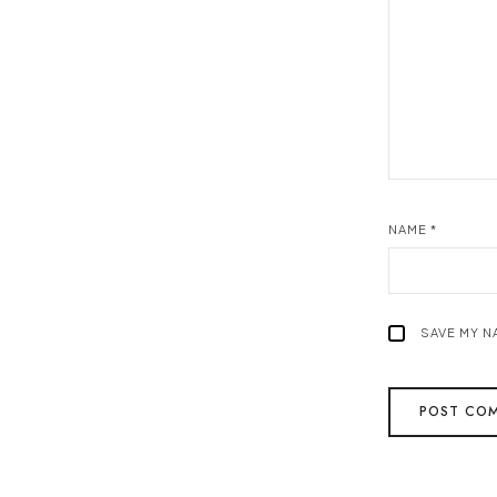
NAME
*
SAVE MY N