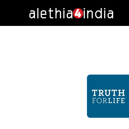
Alethia4India
DURATION: 4:18
|
RECOR