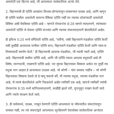
असलेली एक क्रिया आहे, जी आपल्याला सार्वकालिक आनंद देते.
2. ख्रिस्ताची ही प्रीति आम्हांला विभक्त होण्यापासून वाचवण्यात प्रबळ आहे, आणि म्हणून
ही प्रीति सर्वांवर असलेली सामान्य वैश्विक प्रीति नाहीं तर त्याच्या लोकांसाठीं असलेली
विशिष्ट अशी वैयक्तिक प्रीति आहे – म्हणजें रोमकरांस 8:28 म्हणते त्याप्रमाणें, त्यांच्यावर
असलेली प्रीति जे देवावर प्रीति करतांत आणि त्याच्या संकल्पाप्रमाणें बोलाविलेलें आहेत.
ही इफिस 5:25 मध्यें वर्णिलेली प्रीति आहे, “पतींनो, जशी ख्रिस्तानें मंडळीवर प्रीति केलीं
तशी तुम्हींही आपापल्या पत्नीवर प्रीति करा; ख्रिस्तानें मंडळीवर प्रीति केलीं आणि स्वतःस
तिच्यासाठीं समर्पण केलें.” ही ख्रिस्ताची आपल्या मंडळीवर, जी त्याची नवरी आहे, प्रीति
आहे. ख्रिस्ताची सर्वांवर प्रीति आहे, आणि जी प्रीति त्याला आपल्या वधूसाठीं आहे ती
विशेष, तारणदायी, राखणारी प्रीति आहे. जर तुमचा ख्रिस्तावर विश्वास असेल तर तुम्हीं त्या
वधूचा भाग आहात हे आपल्याला ठाऊक आहे. जो कोणी – यांत अपवाद नाहींच – जो कोणी
ख्रिस्तावर विश्वास ठेवतो तो हे म्हणू शकतो कीं, मी त्याच्या वधूचा, त्याच्या मंडळीचा भाग
आहे; जें त्याचे बोलाविलेले आणि निवडलेलें आहेंत त्यांपैकीं एक आहे, म्हणजें त्यांपैकीं ज्यांची
रोमकरांस 8:35 मध्यें सांगितल्याप्रमाणें, काहींही झालें तरी, युगानुयुग राखण केलीं जाते
आणि ज्यांचे संरक्षण केलें जाते.
3. ही सर्वसमर्थ, प्रबळ, राखून ठेवणारी प्रीति आपल्याला या जीवनातील संकटांपासून
वाचवत नाहीं, तर त्यां संकटांद्वारे आपल्याला सुरक्षितपणें देवासोबत सार्वकालिक आनंदात