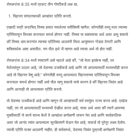
रोमकरांस 8:35 मध्यें प्रकट तीन गोष्टींकडें लक्ष द्या.
EMBED
ख्रिस्त सांप्रतकाळी आम्हांवर प्रीति करतो.
एखादी स्त्री कदाचित् तिच्या हयात नसलेल्या पतीविषयी म्हणेंल: कोणतीही वस्तू मला त्याच्या
प्रीतिपासून विभक्त करायला समर्थ होणार नाहीं. तिच्या या वक्तव्याचा अर्थ असा असू शकतो
कीं तिच्या अंत:करणांत त्याच्या प्रीतिच्या आठवणी तिला आयुष्यभर गोडवा देणारी आणि
शक्तिवर्धक अशा असतील. पण पौल इथे जें म्हणत आहे त्याचा अर्थ तो होत नाहीं.
रोमकरांस 8:34 मध्यें स्पष्टपणें असे म्हटले आहे कीं, “जो मेला इतकेच नाहीं, तर
मेलेल्यांतून उठला आहे, जो देवाच्या उजवीकडें आहे आणि जो आपल्यासाठीं मध्यस्थीही करत
आहे तो ख्रिस्त येशू आहे.” कोणतीही वस्तू आपल्याला ख्रिस्ताच्या प्रीतिपासून विभक्त
करायला समर्थ होणार नाहीं असे पौल म्हणू शकतो याचे कारण हे कीं ख्रिस्त जिवंत आहे
आणि आत्ताही तो आपल्यावर प्रीति करतो.
तो देवाच्या उजवीकडें आहे आणि म्हणून तो आम्हांसाठीं सर्व वस्तूंवर राज्य करत आहे. एवढेच
नाहीं, तर तो आपल्यासाठीं मध्यस्थी देखील करत आहे, याचा अर्थ असा कीं त्यानें आमच्या
मुक्तीसाठीं जे कार्य साध्य केलें ते आम्हांला क्षणोक्षणी तारून नेत आहे आणि सार्वकालिक
असा जो आनंद त्यांत आपल्याला सुरक्षितपणें घेऊन येत आहे, याकडें तो पुरेपूर लक्ष्य देतोय.
त्याची प्रीति फक्त आठवणी नाहींत. ही सर्वसमर्थ, देवाच्या जिवंत पुत्राची क्षणोक्षणी जिवंत