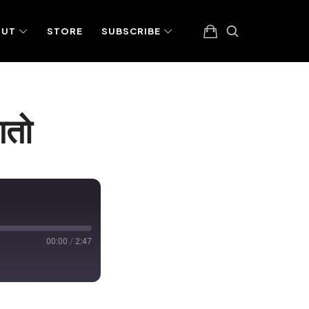
OUT
STORE
SUBSCRIBE
गतो
00:00
/
2:47