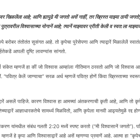
वर खिळलेंला आहे; आणि ह्यापुढे मी जगतो असें नाहीं, तर ख्रिस्त माझ्या ठायी जगतो
ा पुत्रावरील विश्वासाच्या योगानें आहे; त्यानें माझ्यावर प्रीती केली व स्वत:ला मा
ृपे बरोबर तंतोतंत सुसंगत आहे. तो कृपेचा पुरेसेपणा आणि त्याद्वारें मिळालेलें स्वा
र्हतेकडें आपली दृष्टि लावण्यांस सांगतो.
ूर्ण संकेत म्हणजें हा कीं जो विश्वास आम्हांला नीतिमान ठरवतो आणि जो विश्वा
 “पवित्र केलें जाण्याचा” सरळ अर्थ म्हणजें पवित्र होणें किंवा ख्रिस्ताच्या स्वरूपाचे
ाद्वारें असलें पाहिजे. कारण विश्वास हा आमच्यां अंतकरणाची कृती आहे, आणि तो क
याद्वारें आज्ञाधारकतेचे सामर्थ्य मिळवितो, आणि कृपेला मानवी आढ्यतेमुळें रद्द होण्
रण यांमधील संबंध गलती 2:20 मध्यें स्पष्ट करतो (“मी विश्वासानें जगतो”). पव
्हणजें हे कृपा आणि विश्वासाद्वारें आहे असें म्हणण्या प्रमाणें आहे. आत्मा हा “कृप