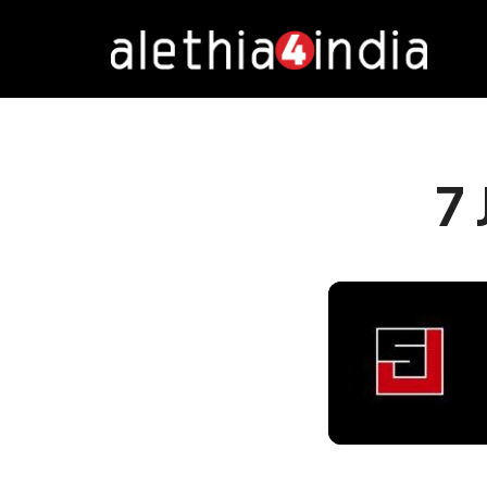
Alethia4India
7 
DURATION: 2:47
|
RECOR