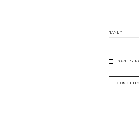
NAME
*
SAVE MY N