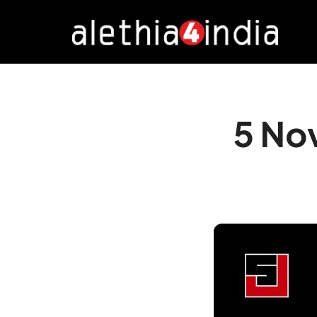
Alethia4India
5 Nove