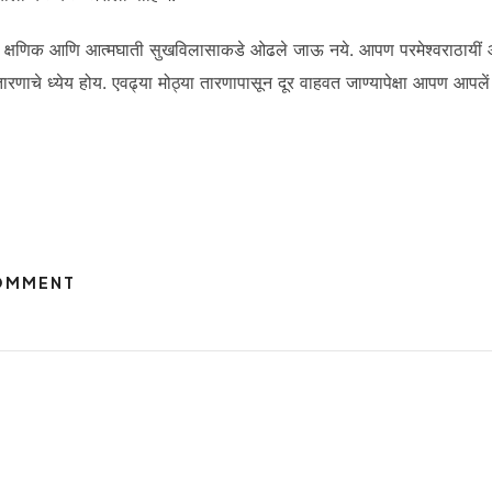
च्या क्षणिक आणि आत्मघाती सुखविलासाकडे ओढले जाऊ नये. आपण परमेश्वराठायी
या तारणाचे ध्येय होय. एवढ्या मोठ्या तारणापासून दूर वाहवत जाण्यापेक्षा आपण आपल
COMMENT