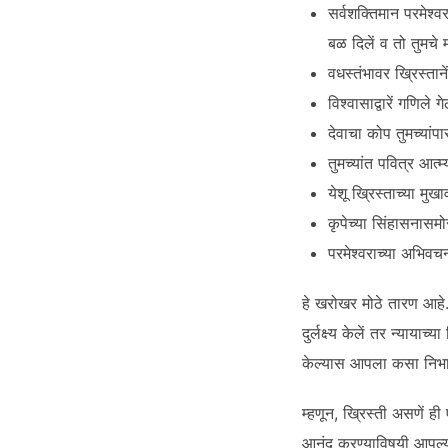
सर्वशक्तिमान परमेश्वरा
बळ दिलें व तो तुमचे म
वधस्तंभावर ख्रिस्ताने
विश्वासाद्वारें गणिले 
देवाचा कोप तुमच्यांप
तुमच्यांत पवित्र आत्
येशू ख्रिस्ताच्या मुखा
कृपेच्या सिंहासनासमोर
परमेश्वराच्या अभिवचन
हे खरोखर मोठे तारण आहे. त
दुर्लक्ष्य केलें तर न्याय
केल्यास आपला कसा निभ
म्हणून, ख्रिस्ती असणें 
आनंद करण्याविषयी आपल