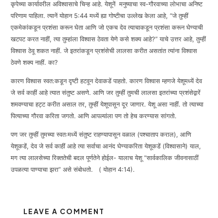
कृपेच्या कार्यावरील अविश्वासाचे चिन्ह आहे. येशूनें मनुष्याचा स्व-गौरवाच्या लोभाचा अनिष्ट
परिणाम पाहिला. त्यानें योहान 5:44 मध्यें ह्या गोष्टीचा उल्लेख केला आहे, “जे तुम्हीं
एकमेकांकडून प्रशंसा करून घेता आणि जो एकच देव त्याचाकडून प्रशंसा करून घेण्याची
खटपट करत नाहीं, त्या तुम्हांला विश्वास ठेवता येणे कसे शक्य आहे?” याचे उत्तर आहे, तुम्हीं
विश्वास ठेवू शकत नाहीं. जे इतरांकडून प्रशंसेची लालसा करीत असतांत त्यांना विश्वास
ठेवणे शक्य नाहीं. का?
कारण विश्वास स्वत:कडून दृष्टी हटवून देवाकडें पाहतो. कारण विश्वास म्हणजे येशूमध्यें देव
जे सर्व काहीं आहे त्यात संतुष्ट असणे. आणि जर तुम्हीं तुमची लालसा इतरांच्या प्रशंसेद्वारें
शमवण्याचा हट्ट करीत असाल तर, तुम्हीं येशूपासून दूर जाणार. येशू असा नाहीं. तो त्याच्या
पित्याच्या गौरवा करिता जगतो. आणि आपल्यांला पण तो हेच करण्यास सांगतो.
पण जर तुम्हीं तुमच्या स्वतःमध्यें संतुष्ट राहण्यापासून वळाल (पश्चाताप कराल), आणि
येशूकडें, देव जे सर्व काहीं आहे त्या सर्वाचा आनंद घेण्याकरिता येशूकडें (विश्वासाने) याल,
मग त्या लालसेच्या रिक्ततेची बदल पूर्णतेने होईल- यालाच येशू “सार्वकालिक जीवनासाठीं
उपळत्या पाण्याचा झरा” असे संबोधतो. ( योहान 4:14).
LEAVE A COMMENT