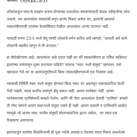
आवडते.”
( मत्तय
23
:
5
–
7
)
लोकांकडून स्वतःचे वाखाण करून घेण्याच्या लालसेला शमवण्यासाठीं केवळ स्वीकृतीचा लोभ
EMBED
असतो. जर आपल्यांला स्वावलंबी बनून आनंद मिळत असेल तर, इतरांनी आपल्यां
स्वावलंबीपणाची प्रशंसा केल्यांशिवाय देखील आपल्यांला आनंद वाटणार नाहीं.
यासाठीं मत्तय 23:5 मध्यें येशू परुशी लोकांचे वर्णन करित असें म्हणतो, “आपली सर्व कामे
लोकांनी पहावीत म्हणून ते ती करतात.”
हा चेष्टेखोरपणा आहे. आपल्यांला असे वाटत नाहीं का कीं स्वावलंबीपणा हा गर्विष्ठ व्यक्तिला
इतरांच्या मतांपासून मुक्त करायला पाहिजे? यालाच “स्वत: मध्यें संतुष्ट” म्हणतात. तसे
पहायाला गेले तर या आत्मसंतुष्टीमध्यें किंवा स्वावलंबीपणामध्यें एक रिक्तता आहे.
स्वत्वाची निर्मिती स्वत: मध्यें संतुष्ट होण्यात किंवा स्वत: वर अवलंबून राहण्याकरिता केलीं
गेली नव्हती. स्वत्व कधीच स्वयंपूर्ण होवू शकत नाहीं. आपण परमेश्वर नाहीं. आपण
परमेश्वराच्या प्रतिमेमध्यें बनवले गेलोय. आणि जी गोष्ट आपल्यांला देवाची “प्रतिमा” बनवते
ती गोष्ट म्हणजे आपण स्वतःमध्यें संतुष्ट राहणे ही नाहीं. आपण सावली व प्रतिध्वनि आहोंत.
त्यामुळे जो आत्मा स्वत: मध्येंच संतुष्टी शोधण्याकरिता झटत असेल, तर त्यात एक
रिक्तपणा असणारच.
इतरांकडून प्रशंसा मिळविण्याची ही भूक गर्वाचे अपयश व देवाच्या सतत मिळत असलेल्यां