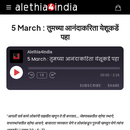
Alethia4India
5 March : तुमच्या आनंदाकरिता येशूकडें
पहा
Alethia4India
5 March : तुमच्या आनंदाकरिता येशूकडें पहा
PLAY
1X
00:00
/
3:26
EPISODE
SUBSCRIBE
SHARE
DURATION: 3:26
|
RECORDED ON MARCH 5, 2025
SHARE
RSS FEED
LINK
“आपली सर्व कामे लोकांनी पाहावीत म्हणून ते ती करतात….जेवणावळतील श्रेष्ठ स्थाने
,
सभास्थांनातील श्रेष्ठ आसने
,
बाजारात नमस्कार घेणे व लोकांकडून गुरुजी म्हणवून घेणे त्यांना