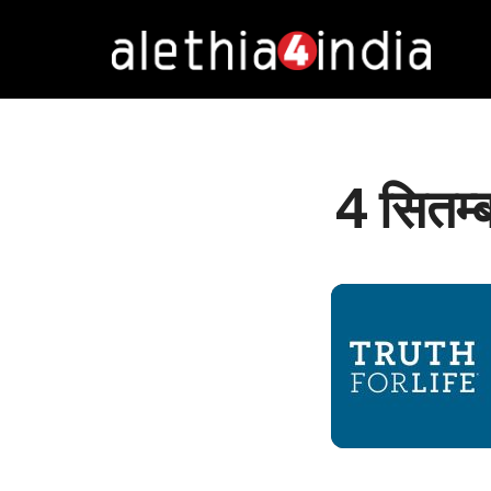
Alethia4India
4 सितम्ब
DURATION: 4:58
|
RECOR