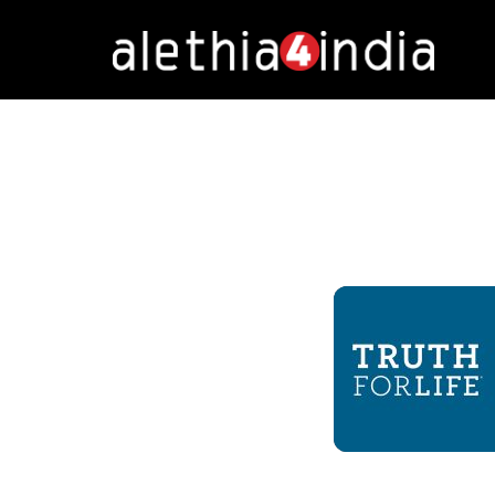
Alethia4India
DURATION: 4:29
|
RECOR