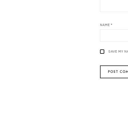
NAME
*
SAVE MY N