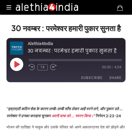
Alethia4India
30 नवम्बर : परमेश्वर हमारी पुकार सुनता है
Alethia4India
30 नवम्बर : परमेश्वर हमारी पुकार सुनता है
PLAY
1X
00:00
/
4:04
EPISODE
SUBSCRIBE
SHARE
DURATION: 4:04
|
RECORDED ON NOVEMBER 30, 2025
SHARE
RSS FEED
LINK
“इस्राएली कठिन सेवा के कारण लम्बी-लम्बी साँस लेकर आहें भरने लगे, और पुकार उठे …
परमेश्‍वर ने उनका कराहना सुनकर
अपनी वाचा को … स्मरण किया।
”
निर्गमन 2:23-24
भोजन की प्रतिज्ञा ने याकूब और उसके परिवार को अपने अकालग्रस्त देश को छोड़ने और