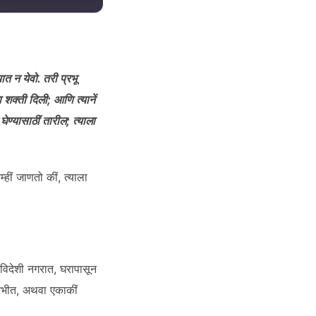
्यात न येवो. तरी प्रभू
 शक्ती दिली
;
आणि
त्यानें
घेण्या
साठीं
तारील
;
त्याला
हीं जाणतो कीं, त्याला
 विदेशी नगरात, घरापासून
, भयभीत, अथवा एकाकीं