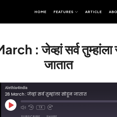
HOME
FEATURES
ARTICLE
AB
rch : जेव्हां सर्व तुम्हांला
जातात
Alethia4India
28 March : जेव्हां सर्व तुम्हांला सोडून जातात
PLAY
1X
EPISODE
SUBSCRIBE
SHARE