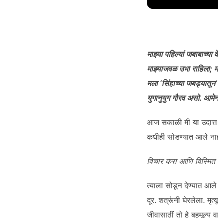
DURATION: 4:11
|
RECOR
SHARE
RSS FEED
LINK
माझ्या पहि
ल्यां
जबाबाच्या व
माझ्याजवळ उभा राहिला
;
म
मला
‘
सिंहाच्या जबड्यातून
युगानुयुग गौरव असो. आमेन
EMBED
आज सकाळी मी या उदात्त आण
कधीही सोडण्यात आले नाहीं
विचार करा आणि विस्मित व
त्याला सोडून देण्यात आले
दूर. शत्रूंनी घेरलेला. मृ
जीवासाठीं तो हे बहुमूल्य व