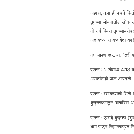
अहाहा, मला ही वचनें किती 
तुमच्या जीवनातील लोक खरोख
मी सर्व दिवस तुमच्याबरोब
अंतःकरणास बळ देता का? “
मग आपण म्हणू या, “तरी प
प्रश्न : 2 तीमथ्य 4:18 मध
असतांनाहीं पौल ओरडतो, “प
प्रश्न : गमावण्याची भिती 
दुष्कृत्यापासून
वाचविल आणि 
प्रश्न : एखादे दुष्कृत्य (
भाग पाडून ख्रिस्ताप्रत निष्