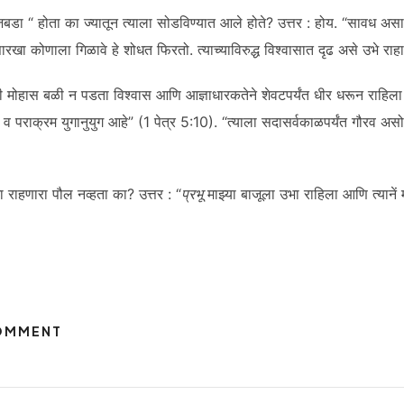
 जबडा “ होता का ज्यातून त्याला सोडविण्यात आले होते? उत्तर : होय. “सावध असा,
ासारखा कोणाला गिळावे हे शोधत फिरतो. त्याच्याविरुद्ध विश्वासात दृढ असे उभे राह
नी मोहास बळी न पडता विश्वास आणि आज्ञाधारकतेने शेवटपर्यंत धीर धरून राहिला 
व पराक्रम युगानुयुग आहे” (1 पेत्र 5:10). “त्याला सदासर्वकाळपर्यंत गौरव अस
ा राहणारा पौल नव्हता का? उत्तर : “
प्रभू
माझ्या बाजूला उभा राहिला आणि त्यानें म
COMMENT