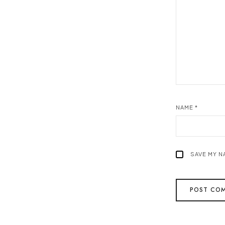
NAME
*
SAVE MY N