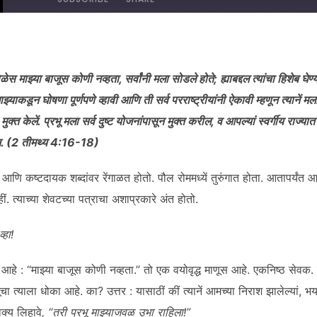
DED ON MARCH 28, 2025
ेळेस माझ्या बाजूस कोणी नव्हता
,
सर्वांनी मला सोडले होते
;
ह्याबद्दल त्यांचा हिशेब घेण
ाझ्याकडून घोषणा पूर्णपणे व्हावी आणि ती सर्व परराष्ट्रीयांनी ऐकावी म्हणून
त्यानें
मला
’
मुक्त
केलें
. प्रभू मला सर्व दुष्ट योजनांपासून मुक्त करील
,
व आप
ल्यां
स्वर्गीय राज्यात 
. (
2
तीमथ्य
4
:
16-18)
ि कष्टदायक शब्दांवर रेंगाळत होतो. पौल रोममध्यें तुरुंगात होता. आतापर्यंत आम्
. त्याच्या शेवटच्या पत्राचा अशाप्रकारे अंत होतो.
्हा!
 आहे : “माझ्या बाजूस कोणी नव्हता.” तो एक वयोवृद्ध माणूस आहे. एकनिष्ठ सेवक.
त्यूचा त्याला धोका आहे. का? उत्तर : यासाठीं कीं त्यानें आमच्या निराश झालेल्यां
ाक्य लिहावे
, “
तरी प्रभू माझ्याजवळ उभा राहिला!
”