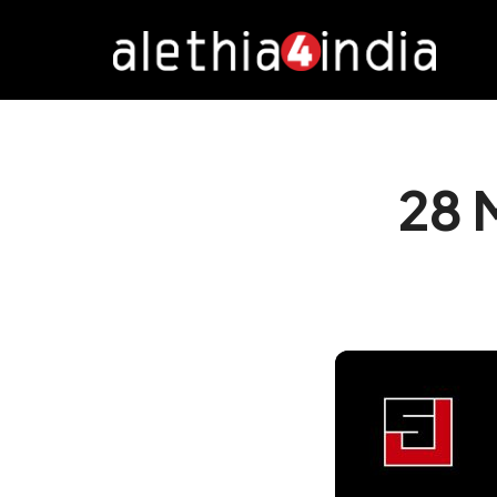
Alethia4India
28 Ma