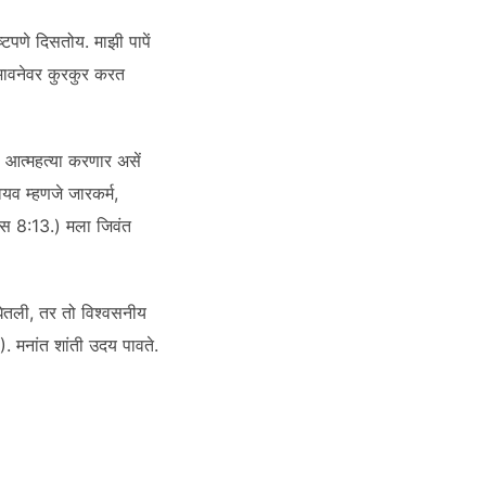
्टपणे दिसतोय. माझी पापें
 भावनेवर कुरकुर करत
मी आत्महत्या करणार असें
यव म्हणजे जारकर्म,
ांस 8:13.) मला जिवंत
 घेतली, तर तो विश्वसनीय
). मनांत शांती उदय पावते.