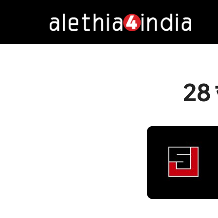
Alethia4India
28 ज
DURATION: 5:08
|
RECOR