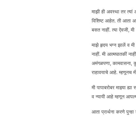
माझी ही अवस्था तर त्यां अ
विशिष्ट आहेत. ती आता अस
बसत नाहीं. त्या ऐवजी, मी ख
माझे हृदय भग्न झालें व मी
नाहीं. मी आत्मघातकीं नाह
अमंगळपणा, कामवासना, कुव
राहावयाचे आहे. म्हणूनच म
मी पापाबरोबर माझ्या ह्य
व न्यायी आहे म्हणून आपल्
आता प्रार्थना करणे पुन्ह