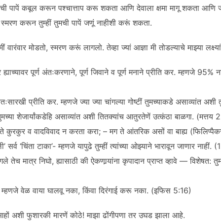
ुमची पापें कबूल करून पश्चात्ताप करू शकता आणि देवाला क्षमा मागू शकता आणि ज्यां
 स्मरण करून तुम्हीं तुमची पापें जणूं नाहीशी करूं शकता.
 मीं वारंवार मोडतो, स्मरण करूं लागलो. तेव्हा ज्यां आज्ञा मी तोडल्याचे माझ्या लक्ष्यांत 
 ह्याच्यावर पूर्ण अंतःकरणाने, पूर्ण जिवाने व पूर्ण मनाने प्रीति कर. म्हणजे 95%
वतःसारखी प्रीति कर. म्हणजे ज्या ज्या चांगल्या गोष्टीं तुमच्याकडे असाव्यांत अशी तु
ु तुमच्या शेजार्यांकडेहि असाव्यांत अशी तितक्यांच आतुरतेणें उत्कंठा बाळगा. (मत्तय
ल ते कुरकुर व वादविवाद न करता करा; – मग ते आंतरिक असों वा बाह्य (फिलिप्पै
ली’ सर्व ‘चिंता टाका’- म्हणजे यापुढे तुम्हीं त्यांच्या ओझ्याने भारावून जाणार नाहीं. (
ंगले तेच मात्र निघो, ह्यासाठी की ऐकणार्‍यांना कृपादान प्राप्त व्हावे — विशेषत: त
 म्हणजे वेळ वाया घालवू नका, किंवा दिरंगाई करू नका. (इफिस 5:16)
 आहों अशी फुशारकी मारणें कोठे! माझा ढोंगीपणा तर उघड झाला आहे.