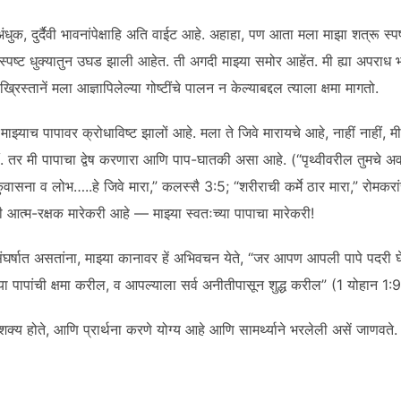
ंधुक, दुर्दैवी भावनांपेक्षाहि अति वाईट आहे. अहाहा, पण आता मला माझा शत्रू स्पष
्पष्ट धुक्यातुन उघड झाली आहेत. ती अगदी माझ्या समोर आहेंत. मी ह्या अपराध
्रिस्तानें मला आज्ञापिलेल्या गोष्टींचे पालन न केल्याबद्दल त्याला क्षमा मागतो.
 माझ्याच पापावर क्रोधाविष्ट झालों आहे. मला ते जिवे मारायचे आहे, नाहीं नाहीं, 
ीं. तर मी पापाचा द्वेष करणारा आणि पाप-घातकी असा आहे. (“पृथ्वीवरील तुमचे अव
ासना व लोभ…..हे जिवे मारा,” कलस्सै 3:5; “शरीराची कर्मे ठार मारा,” रोमकर
ी आत्म-रक्षक मारेकरी आहे — माझ्या स्वतःच्या पापाचा मारेकरी!
ा संघर्षात असतांना, माझ्या कानावर हें अभिवचन येते, “जर आपण आपली पापे पदरी
या पापांची क्षमा करील, व आपल्याला सर्व अनीतीपासून शुद्ध करील” (1 योहान 1:9
ा शक्य होते, आणि प्रार्थना करणे योग्य आहे आणि सामर्थ्याने भरलेली असें जाणवते.