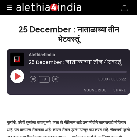
Alethia4India
25 December : नाताळाच्या तीन
भेटवस्तूं
Alethia4India
25 December : नाताळाच्या तीन भेटवस्तूं
PLAY
1X
00:00
/
00:06:22
EPISODE
SUBSCRIBE
SHARE
DURATION: 00:06:22
|
RECORDED ON DECEMBER 25, 2025
SHARE
RSS FEED
LINK
मुलांनो, कोणी तुम्हांला बहकवू नये; जसा तो नीतिमान आहे तसा नीतीने चालणाराही नीतिमान
आहे. पाप करणारा सैतानाचा आहे; कारण सैतान प्रारंभापासून पाप करत आहे. सैतानाची कृत्ये