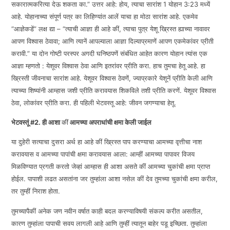
सकारात्मकरित्या देऊ शकता का.” उत्तर आहे: होय, त्याचा सारांश 1 योहान 3:23 मध्यें
आहे. योहानाच्या संपूर्ण पत्र का लिहिण्यांत आलें याचा हा मोठा सारांश आहे. एकमेव
“आज्ञेकडें” लक्ष द्या – “त्याची आज्ञा ही आहे कीं, त्याचा पुत्र येशू ख्रिस्त ह्याच्या नावावर
आपण विश्वास ठेवावा; आणि त्यानें आपल्याला आज्ञा दिल्याप्रमाणें आपण एकमेकांवर प्रीती
करावी.” या दोन गोष्टी परस्पर अगदी घनिष्ठपणें संबंधित आहेत कारण योहान त्यांस एक
आज्ञा म्हणतो : येशूवर विश्वास ठेवा आणि इतरांवर प्रीति करा. हाच तुमचा हेतू आहे. हा
ख्रिस्ती जीवनाचा सारांश आहे. येशूवर विश्वास ठेवणें, ज्याप्रकारे येशूनें प्रीति केली आणि
त्याच्या शिष्यांनी आम्हास जशी प्रीति करावयास शिकविले तशी प्रीति करणें. येशूवर विश्वास
ठेवा, लोकांवर प्रीति करा. ही पहिली भेटवस्तू आहे: जीवन जगण्याचा हेतू.
भेटवस्तूं
#
2.
ही आशा
कीं
आमच्या अपराधांची क्षमा केली जाईल
या दुहेरी सत्याचा दुसरा अर्थ हा आहे कीं ख्रिस्त पाप करण्याचा आमच्या वृत्तीचा नाश
करावयास व आमच्या पापांची क्षमा करावयास आला: आम्हीं आमच्या पापावर विजय
मिळविण्यात प्रगती करतो जेव्हां आम्हास ही आशा असते कीं आमच्या चुकांची क्षमा प्राप्त
होईल. पापाशी लढत असतांना जर तुम्हांला आशा नसेल कीं देव तुमच्या चुकांची क्षमा करील,
तर तुम्हीं निराश होता.
तुमच्यापैकीं अनेक जण नवीन वर्षात काही बदल करण्याविषयी संकल्प करीत असतील,
कारण तुम्हांला पापाची सवय लागली आहे आणि तुम्हीं त्यातून बाहेर पडू इच्छिता. तुम्हांला