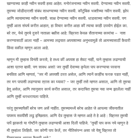
खाण्याच्या काही नवीन सवयी हव्या आहेत. मनोरंजनाच्या नवीन सवयी. देण्याच्या नवीन सवयी.
तुमच्या जोडीदाराशी संबंध साधण्याच्या नवीन सवयी. कौटुंबिक भक्तीच्या नवीन सवयी. झोप
आणि व्यायामाच्या नवीन सवयी. साक्ष देण्याच्या नवीन सवयी. धाडसाच्या नवीन सवयी. पण
तुम्हीं आता संघर्ष करीत आहात, हा विचार करीत आहा कीं त्याचा काही उपयोग होईल का.
बरे तर, येथे तुमचे दुसरे नाताळा बक्षीस आहे: ख्रिस्त केवळ सैतानाच्या कामांचा – नाश
करण्यासाठीं आला नाहीं – आमच्या लढ्यात अपयशाच्या अनुभवामुळें तो आमच्यासाठीं कैवारी
किंवा वकील म्हणून आला आहे.
म्हणून मी तुम्हास विनंती करतो, हे तथ्य कीं अपयश हा शेवट नाहीं, याने तुम्हास लढण्याची
आशा प्राप्त व्हावी. पण सावध असां! जर तुम्हीं देवाच्या कृपेला पाप करण्याचा परवाना
बनविता आणि म्हणतां, “जर मी अपयशी ठरत असेल, आणि त्यानें काहींच फरक पडत नाहीं,
तर मग पापाशी लढण्याचा त्रास का घ्यावा? – जर तुम्हीं तसे म्हणत असाल, आणि तो तुमचा
हेतू असेल, आणि त्यानुसार कार्य करीत असाल, तर कदाचित तुमचा नवा जन्म झालेंला नाहीं
आणि तुम्हीं थरथरायला पाहिजे.
परंतु तुमच्यापैकीं बरेच जण असें नाहींत. तुमच्यामध्यें बरेच आहेत जे आपल्या जीवनातील
पापमय सवयींशी लढू इच्छितात. आणि देव तुम्हास जे म्हणत आहे ते हे आहे : ख्रिस्त तुमची
पापें झाकतो या गोष्टीने तुम्हास लढण्याची आशा दिली पाहिजे. “तुम्हीं पाप करू नये म्हणून हे
मी तुम्हांला लिहितो. जर कोणी पाप केलें, तर नीतिसंपन्न असा जो येशू ख्रिस्त तो
पित्याजवळ आपला कैवारी आहे.”