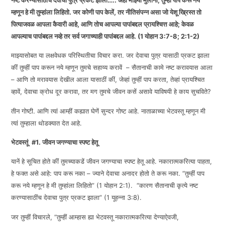
नष्ट करण्यासाठींच देवाचा पुत्र प्रकट झाला….. अहो माझ्या मुलांनो, तुम्हीं पाप करू नये
म्हणून हे मी तुम्हांला लिहितो. जर कोणी पाप केलें, तर नीतिसंपन्न असा जो येशू ख्रिस्त तो
EMBED
पित्याजवळ आपला कैवारी आहे, आणि तोच आपल्या पापांबद्दल प्रायश्चित्त आहे; केवळ
आपल्याच पापांबद्दल नव्हे तर सर्व जगाच्याही पापांबद्दल आहे. (1 योहान 3:7-8; 2:1-2)
माझ्यासोबत या लक्षवेधक परिस्थितीचा विचार करा. जर देवाचा पुत्र यासाठी प्रकट झाला
कीं तुम्हीं पाप करून नये म्हणून तुमचे सहाय्य करावें – सैतानाची कामे नष्ट करावयास आला
– आणि तो मरावयास देखील आला यासाठीं कीं, जेव्हां तुम्हीं पाप करता, तेव्हां प्रायश्चित
व्हावें, देवाचा क्रोध दूर करावा, तर मग तुमचे जीवन कसें असावे याविषयी हे काय सुचविते?
तीन गोष्टी. आणि त्यां आम्हीं कह्यात घेणें सुन्दर गोष्ट आहे. नाताळाच्या भेटवस्तू म्हणून मी
त्यां तुम्हाला थोडक्यात देत आहे.
भेटवस्तूं
#
1.
जीवन
जगण्याचा स्पष्ट हेतू
यानें हे सूचित होते कीं तुमच्याकडें जीवन जगण्याचा स्पष्ट हेतू आहे. नकारात्मकरित्या पाहता,
हे फक्त असे आहे: पाप करू नका – ज्याने देवाचा अनादर होतो ते करू नका. “तुम्हीं पाप
करू नये म्हणून हे मी तुम्हांला लिहितो” (1 योहान 2:1). “कारण सैतानाची कृत्ये नष्ट
करण्यासाठींच देवाचा पुत्र प्रकट झाला” (1 यूहन्ना 3:8).
जर तुम्हीं विचारले, “तुम्हीं आम्हास ह्या भेटवस्तू नकारात्मकरित्या देण्याऐवजी,