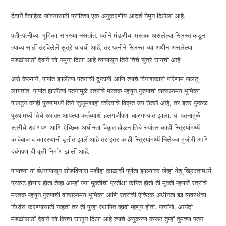
EMBED
देवानें वैवाहिक जीवनासाठीं प्रीतिचा एक अनुकरणीय आदर्श नेमून दिलेला आहे.
पती-पत्नीच्या भूमिका सारख्या नसतांत. पतीने मंडळीचा मस्तक असलेल्या ख्रिस्ताकडून
त्याच्यासाठीं ठरविलेलें सुत्रे घायची आहें. तर पत्नीने ख्रिस्ताच्या अधीन असलेल्या
मंडळीसाठीं देवानें जो नमुना दिला आहे त्यापासून तिनें तिचे सुत्रे घायची आहें.
असे केल्यानें, पापांत झालेंल्या पतनाची दुष्टायी आणि त्याचे विनाशकारी परिणाम पालटू
लागतांत. पापांत झालेंल्यां पतनामुळें स्त्रीचे मस्तक म्हणून पुरुषाची वात्सल्यमय भूमिका
पालटून काही पुरुषांमध्यें तिने जुलूमशाही वर्चस्वाचे विकृत रूप घेतलें आहे, तर इतर पुष्कळ
पुरुषांमध्यें तिचे रुपांतर आपल्या कर्तव्याशी हलगर्जीपणा बाळगण्यांत झाला. या पतनामुळें
स्त्रीचे शहाणपण आणि ऐच्छिक अधीनता विकृत होऊन तिचे रुपांतर काहीं स्त्रियांमध्यें
कावेबाज व कारस्थानी वृत्तीत झालें आहे तर इतर काहीं स्त्रियांमध्यें निर्लज्ज मुजोरी आणि
दबंगपणाची वृत्ती निर्माण झालीं आहें.
पापाच्या या बंधनापासून सोडविणारा मशीहा काळाची पूर्णता झाल्यावर जेव्हां येशू ख्रिस्तामध्यें
प्रकट होणार होता तेव्हा आम्हीं ज्या मुक्तीची प्रतीक्षा करित होतो ती मुक्ती म्हणजें स्त्रीचे
मस्तक म्हणून पुरुषाची वात्सल्यमय भूमिका आणि स्त्रीची ऐच्छिक अधीनता ह्या व्यवस्थेचा
विध्वंस करण्यासाठीं नव्हती तर ती पुन्हा स्थापित व्हावी म्हणून होती. पत्नींनो, आनंदी
मंडळीसाठीं देवानें जो कित्ता घालून दिला आहे त्याचे अनुकरण करून तुम्हीं तुमच्या पतन