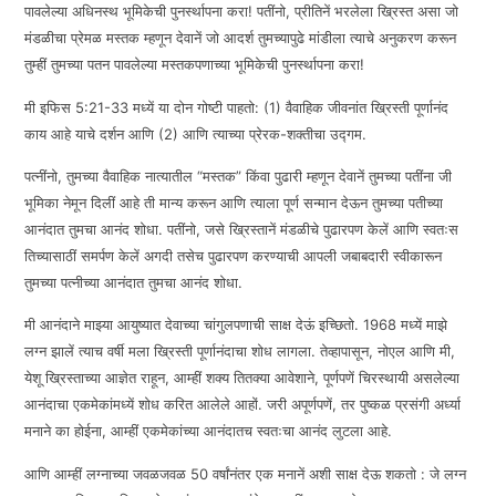
पावलेल्या अधिनस्थ भूमिकेची पुनर्स्थापना करा! पतींनो, प्रीतिनें भरलेला ख्रिस्त असा जो
मंडळीचा प्रेमळ मस्तक म्हणून देवानें जो आदर्श तुमच्यापुढे मांडीला त्याचे अनुकरण करून
तुम्हीं तुमच्या पतन पावलेल्या मस्तकपणाच्या भूमिकेची पुनर्स्थापना करा!
मी इफिस 5:21-33 मध्यें या दोन गोष्टी पाहतो: (1) वैवाहिक जीवनांत ख्रिस्ती पूर्णानंद
काय आहे याचे दर्शन आणि (2) आणि त्याच्या प्रेरक-शक्तीचा उद्गम.
पत्नींनो, तुमच्या वैवाहिक नात्यातील “मस्तक” किंवा पुढारी म्हणून देवानें तुमच्या पतींना जी
भूमिका नेमून दिलीं आहे ती मान्य करून आणि त्याला पूर्ण सन्मान देऊन तुमच्या पतीच्या
आनंदात तुमचा आनंद शोधा. पतींनो, जसे ख्रिस्तानें मंडळीचे पुढारपण केलें आणि स्वतःस
तिच्यासाठीं समर्पण केलें अगदी तसेच पुढारपण करण्याची आपली जबाबदारी स्वीकारून
तुमच्या पत्नीच्या आनंदात तुमचा आनंद शोधा.
मी आनंदाने माझ्या आयुष्यात देवाच्या चांगुलपणाची साक्ष देऊं इच्छितो. 1968 मध्यें माझे
लग्न झालें त्याच वर्षी मला ख्रिस्ती पूर्णानंदाचा शोध लागला. तेव्हापासून, नोएल आणि मी,
येशू ख्रिस्ताच्या आज्ञेत राहून, आम्हीं शक्य तितक्या आवेशाने, पूर्णपणें चिरस्थायी असलेल्या
आनंदाचा एकमेकांमध्यें शोध करित आलेले आहों. जरी अपूर्णपणें, तर पुष्कळ प्रसंगी अर्ध्या
मनाने का होईना, आम्हीं एकमेकांच्या आनंदातच स्वतःचा आनंद लुटला आहे.
आणि आम्हीं लग्नाच्या जवळजवळ 50 वर्षांनंतर एक मनानें अशी साक्ष देऊ शकतो : जे लग्न