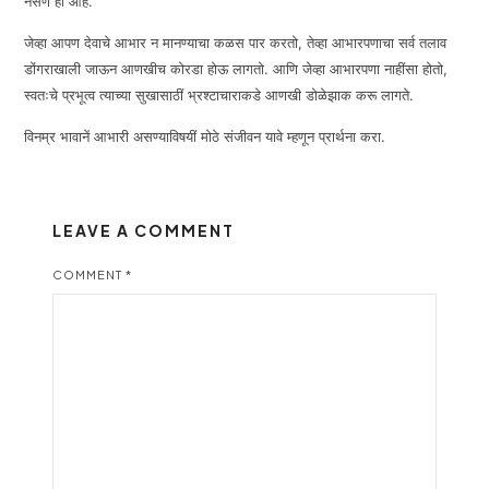
नसणें ही आहे.
जेव्हा आपण देवाचे आभार न मानण्याचा कळस पार करतो, तेव्हा आभारपणाचा सर्व तलाव
डोंगराखाली जाऊन आणखीच कोरडा होऊ लागतो. आणि जेव्हा आभारपणा नाहींसा होतो,
स्वतःचे प्रभूत्व त्याच्या सुखासाठीं भ्रश्टाचाराकडे आणखी डोळेझाक करू लागते.
विनम्र भावानें आभारी असण्याविषयीं मोठे संजीवन यावे म्हणून प्रार्थना करा.
LEAVE A COMMENT
COMMENT
*