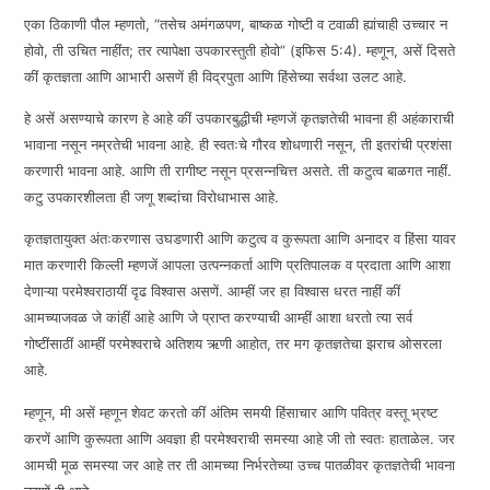
EMBED
एका ठिकाणी पौल म्हणतो, “तसेच अमंगळपण, बाष्कळ गोष्टी व टवाळी ह्यांचाही उच्चार न
होवो, ती उचित नाहींत; तर त्यापेक्षा उपकारस्तुती होवो” (इफिस 5:4). म्हणून, असें दिसते
कीं कृतज्ञता आणि आभारी असणें ही विद्रपुता आणि हिंसेच्या सर्वथा उलट आहे.
हे असें असण्याचे कारण हे आहे कीं उपकारबुद्धीची म्हणजें कृतज्ञतेची भावना ही अहंकाराची
भावाना नसून नम्रतेची भावना आहे. ही स्वतःचे गौरव शोधणारी नसून, ती इतरांची प्रशंसा
करणारी भावना आहे. आणि ती रागीष्ट नसून प्रसन्नचित्त असते. ती कटुत्व बाळगत नाहीं.
कटु उपकारशीलता ही जणू शब्दांचा विरोधाभास आहे.
कृतज्ञतायुक्त अंतःकरणास उघडणारी आणि कटुत्व व कुरूपता आणि अनादर व हिंसा यावर
मात करणारी किल्ली म्हणजें आपला उत्पन्नकर्ता आणि प्रतिपालक व प्रदाता आणि आशा
देणाऱ्या परमेश्वराठायीं दृढ विश्वास असणें. आम्हीं जर हा विश्वास धरत नाहीं कीं
आमच्याजवळ जे कांहीं आहे आणि जे प्राप्त करण्याची आम्हीं आशा धरतो त्या सर्व
गोष्टींसाठीं आम्हीं परमेश्वराचे अतिशय ऋणी आहोत, तर मग कृतज्ञतेचा झराच ओसरला
आहे.
म्हणून, मी असें म्हणून शेवट करतो कीं अंतिम समयी हिंसाचार आणि पवित्र वस्तू भ्रष्ट
करणें आणि कुरूपता आणि अवज्ञा ही परमेश्वराची समस्या आहे जी तो स्वतः हाताळेल. जर
आमची मूळ समस्या जर आहे तर ती आमच्या निर्भरतेच्या उच्च पातळीवर कृतज्ञतेची भावना