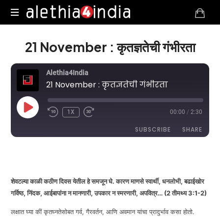
Alethia4India
21 November : कृतज्ञतेची गंभीरता
Alethia4India
21 November : कृतज्ञतेची गंभीरता
PLAY
1X
00:00
/
2:30
EPISODE
SUBSCRIBE
SHARE
DURATION: 2:30
|
RECORDED ON NOVEMBER 21, 2025
SHARE
RSS FEED
LINK
शेवटल्या काळी कठीण दिवस येतील हे समजून घे. कारण माणसे स्वार्थी, धनलोभी, बढाईखोर
गर्विष्ठ, निंदक, आईबापांना न मानणारी, उपकार न स्मरणारी, अपवित्र… (2 तीमथ्य 3:1-2)
लक्षात घ्या कीं कृतघ्नतेसोबत गर्व, गैरवर्तन, आणि अवमान यांचा प्रादुर्भाव कसा होतो.