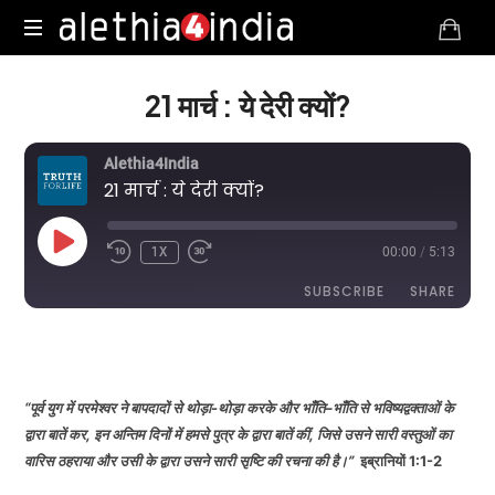
Alethia4India
21 मार्च : ये देरी क्यों?
Alethia4India
21 मार्च : ये देरी क्यों?
PLAY
1X
00:00
/
5:13
EPISODE
SUBSCRIBE
SHARE
DURATION: 5:13
|
RECORDED ON MARCH 21, 2025
SHARE
RSS FEED
LINK
“पूर्व युग में परमेश्‍वर ने बापदादों से थोड़ा-थोड़ा करके और भाँति–भाँति से भविष्यद्वक्ताओं के
द्वारा बातें कर, इन अन्तिम दिनों में हमसे पुत्र के द्वारा बातें कीं, जिसे उसने सारी वस्तुओं का
वारिस ठहराया और उसी के द्वारा उसने सारी सृष्टि की रचना की है।”
इब्रानियों 1:1-2