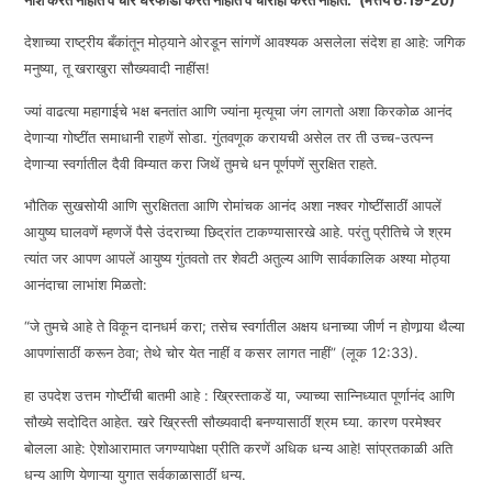
नाश करत नाहींत व चोर घरफोडी करत नाहींत व चोरीही करत नाहींत.” (मत्तय 6:19-20)
देशाच्या राष्ट्रीय बँकांतून मोठ्याने ओरडून सांगणें आवश्यक असलेला संदेश हा आहे: जगिक
EMBED
मनुष्या, तू खराखुरा सौख्यवादी नाहींस!
ज्यां वाढत्या महागाईचे भक्ष बनतांत आणि ज्यांना मृत्यूचा जंग लागतो अशा किरकोळ आनंद
देणाऱ्या गोष्टींत समाधानी राहणें सोडा. गुंतवणूक करायची असेल तर ती उच्च-उत्पन्न
देणाऱ्या स्वर्गातील दैवी विम्यात करा जिथें तुमचे धन पूर्णपणें सुरक्षित राहते.
भौतिक सुखसोयी आणि सुरक्षितता आणि रोमांचक आनंद अशा नश्वर गोष्टींसाठीं आपलें
आयुष्य घालवणें म्हणजें पैसे उंदराच्या छिद्रांत टाकण्यासारखे आहे. परंतु प्रीतिचे जे श्रम
त्यांत जर आपण आपलें आयुष्य गुंतवतो तर शेवटी अतुल्य आणि सार्वकालिक अश्या मोठ्या
आनंदाचा लाभांश मिळतो:
“जे तुमचे आहे ते विकून दानधर्म करा; तसेच स्वर्गातील अक्षय धनाच्या जीर्ण न होणार्‍या थैल्या
आपणांसाठीं करून ठेवा; तेथे चोर येत नाहीं व कसर लागत नाहीं” (लूक 12:33).
हा उपदेश उत्तम गोष्टींची बातमी आहे : ख्रिस्ताकडें या, ज्याच्या सान्निध्यात पूर्णानंद आणि
सौख्ये सदोदित आहेत. खरे ख्रिस्ती सौख्यवादी बनण्यासाठीं श्रम घ्या. कारण परमेश्वर
बोलला आहे: ऐशोआरामात जगण्यापेक्षा प्रीति करणें अधिक धन्य आहे! सांप्रतकाळी अति
धन्य आणि येणाऱ्या युगात सर्वकाळासाठीं धन्य.