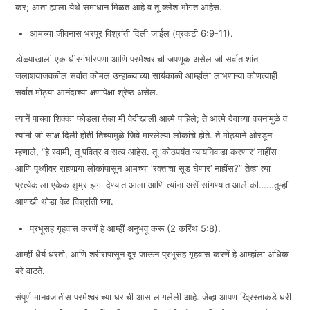
कर; आता ह्याला येथे समाधान मिळत आहे व तू क्लेश भोगत आहेस.
आमच्या जीवनास भरपूर विश्रांती दिली जाईल (प्रकटी 6:9-11).
डोळ्याखाली एक धीरगंभीरपणा आणि परमेश्वराची जपणूक असेल जी सर्वात शांत
जलाशयाजवळील सर्वात कोमल उन्हाळ्याच्या सायंकाळी आम्हांला लाभणाऱ्या कोणत्याही
सर्वात मोठ्या आनंदाच्या क्षणापेक्षा श्रेष्ठ असेल.
त्यानें पाचवा शिक्का फोडला तेव्हा मी वेदीखाली आत्मे पाहिले; ते आत्मे देवाच्या वचनामुळे व
त्यांनी जी साक्ष दिली होती तिच्यामुळे जिवे मारलेल्या लोकांचे होते. ते मोठ्याने ओरडून
म्हणाले, “हे स्वामी, तू पवित्र व सत्य आहेस. तू ‘कोठपर्यंत न्यायनिवाडा करणार’ नाहींस
आणि पृथ्वीवर राहणार्‍या लोकांपासून आमच्या ‘रक्ताचा सूड घेणार’ नाहींस?” तेव्हा त्या
प्रत्येकाला एकेक शुभ्र झगा देण्यात आला आणि त्यांना असें सांगण्यात आले की……तुम्हीं
आणखी थोडा वेळ विश्रांती घ्या.
प्रभूसह गृहवास करणें हे आम्हीं अनुभवू करू (2 करिंथ 5:8).
आम्हीं धैर्य धरतो, आणि शरीरापासून दूर जाऊन प्रभूसह गृहवास करणें हे आम्हांला अधिक
बरे वाटते.
संपूर्ण मानवजातीस परमेश्वराच्या घराची आस लागलेली आहे. जेव्हा आपण ख्रिस्ताकडे घरी