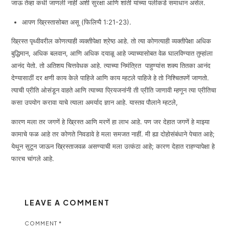
जाऊ तेव्हा कधी जाणली नाहीं अशी सुरक्षा आणि शांती यांच्या पलीकडे समाधान असेल.
आपण ख्रिस्तासोबत असू (फिलिप्पै 1:21-23).
ख्रिस्त पृथ्वीवरील कोणत्याही व्यक्तीपेक्षा श्रेष्ठ आहे. तो त्या कोणत्याही व्यक्तीपेक्षा अधिक
बुद्धिमान, अधिक बलवान, आणि अधिक दयाळू आहे ज्याच्यासोबत वेळ घालविण्यात तुम्हांला
आनंद येतो. तो अतिशय चित्तवेधक आहे. त्याच्या निमंत्रित पाहुण्यांस शक्य तितका आनंद
देण्यासाठीं दर क्षणी काय केले पाहिजे आणि काय म्हटले पाहिजे हे तो निश्चितपणें जाणतो.
त्याची प्रीति ओसंडून वाहते आणि त्याच्या प्रियजनांनी ती प्रीति जाणावी म्हणून त्या प्रीतिचा
कसा उपयोग करावा याचे त्याला अमर्याद ज्ञान आहे. यास्तव पौलाने म्हटले,
कारण मला तर जगणें हे ख्रिस्त आणि मरणें हा लाभ आहे. पण जर देहात जगणें हे माझ्या
कामाचे फळ आहे तर कोणते निवडावे हे मला समजत नाहीं. मी ह्या दोहोसंबंधाने पेचात आहे;
येथून सुटून जाऊन ख्रिस्ताजवळ असण्याची मला उत्कंठा आहे; कारण देहात राहण्यापेक्षा हे
फारच चांगले आहे.
LEAVE A COMMENT
COMMENT
*