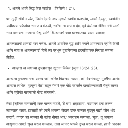
आमचे आत्मे सिद्ध केले जातील (फिलिप्पै 1:21).
EMBED
पण तुम्हीं सीयोन पर्वत, जिवंत देवाचे नगर म्हणजें स्वर्गीय यरुशलेम, लाखो देवदूत, स्वर्गातील
यादीतल्या ज्येष्ठांचा समाज व मंडळी, सर्वांचा न्यायाधीश देव, पूर्ण केलेल्या नीतिमानांचे आत्मे,
नव्या कराराचा मध्यस्थ येशू, आणि शिंपडण्याचे रक्त ह्यांच्याजवळ आला आहात;
आमच्याठायीं आणखी पाप नसेल. आमचे आंतरिक युद्ध आणि ज्याने आमच्यावर प्रीति केली
आणि स्वतःस आमच्यासाठीं दिलें त्या प्रभूस दुखविणाऱ्या हृदयविदारक निराशा समाप्त
होतील.
आम्हास या जगाच्या दुःखापासून सुटका मिळेल (लूक 16:24-25).
आम्हांला पुनरुत्थानाचा आनंद जरी त्वरित मिळणार नसला, तरी वेदनांपासून मुक्तीचा आनंद
आम्हास लाभेल. मृत्यूच्या वेळी घडून येणारे एक मोठे परावर्तन दाखविण्यासाठीं येशूनें लाजर
आणि श्रीमंत माणसाची गोष्ट सांगतली.
तेव्हा [श्रीमंत माणसानें] हाक मारून म्हटले, ‘हे बापा अब्राहामा, माझ्यावर दया करून
लाजराला पाठव, ह्यासाठीं की त्यानें आपल्या बोटाचे टोक पाण्यात बुडवून माझी जीभ थंड
करावी; कारण ह्या जाळात मी क्लेश भोगत आहे.’ अब्राहाम म्हणाला, ‘मुला, तू आपल्या
आयुष्यात आपले सुख भरून पावलास, तसा लाजर आपले दुःख भरून पावला, ह्याची आठवण