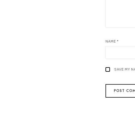
NAME
*
SAVE MY N