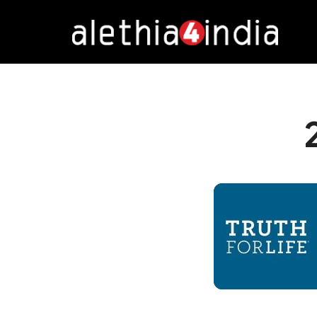
Alethia4India
DURATION: 4:13
|
RECOR