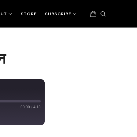
OUT
STORE
SUBSCRIBE
न
00:00
/
4:13