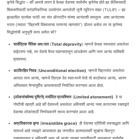
कृपेचे सिद्धांत – कीं आमचे तारण हे केवळ देवाच्या सार्वभौम कृपेनेच होते ह्या कॅल्विनवादी
EMBED
शिकवणीसाठीं पारंपारिकरित्या उपयोगांत आणलेली जुनी प्युरिटन संज्ञा (TULIP) – ह्या
झाडातील प्रत्येक फांदी जर संत ऑगस्टीन यांच्या आनंदाशी समतुल्य अशा आनंदाच्या
भरात (ज्याला “ख्रिस्ती विश्वासाचा परमानंद म्हणतांत”) डोलत असेल तर या कृपेच्या
सिद्धांतांची अनुभूती काय असेल बरे?
सार्वत्रिक नैतिक अध:पात
(
Total depravity
) म्हणजें केवळ स्वभावात असलेला
वाईटपणा नव्हे, तर देवाचे वैभव पाहण्यापासून आंधळेपण आणि परम आनंद याविषयी
मृतावस्था.
अटविरहित निवड
(
Unconditional election
)
म्हणजें ख्रिस्तांत असलेला
आपला परम आनंद, म्हणजें त्रिएक देव स्वतःमध्यें घेतो तो काठोकाठ आनंद, आपण
अस्तित्वात येण्यापूर्वीच आपल्यासाठीं नियोजित करण्यात आला होता.
(लोकसंख्येच्या दृष्टिने) मर्यादित प्रायश्चित्त
(
Limited atonement
)
हे या
गोष्टीची खात्री आहे कीं देवामध्यें असलेला अविनाशी आनंद नव्या कराराच्या रक्ताद्वारे
देवाच्या लोकांसाठीं निर्णायकपणें साध्य करण्यांत आला आहे.
अप्रतिकारक
कृपा
(
Irresistible grace
)
ही देवाच्या प्रीतिची वचनबद्धता आणि
सामर्थ्य आहे ज्याद्वारे आपल्याला ह्या जगातील आत्मघातकीं सुखांना बिलगून
राहण्यापासून व अविनाशी असा जो आनंद त्याच्या प्राप्तीसाठीं आपल्याला सार्वभौम