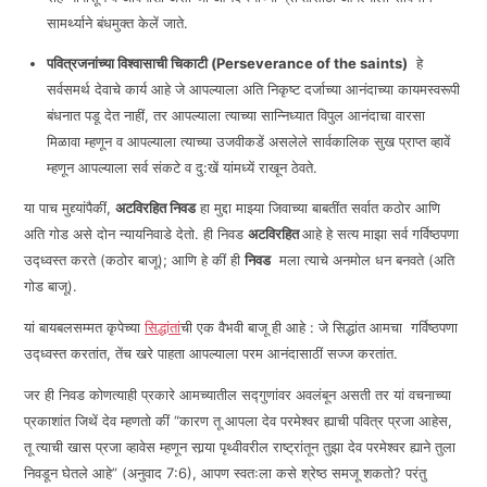
सामर्थ्याने बंधमुक्त केलें जाते.
पवित्रजनांच्या विश्वासाची चिकाटी
(
Perseverance of the saints
)
हे
सर्वसमर्थ देवाचे कार्य आहे जे आपल्याला अति निकृष्ट दर्जाच्या आनंदाच्या कायमस्वरूपी
बंधनात पडू देत नाहीं, तर आपल्याला त्याच्या सान्निध्यात विपुल आनंदाचा वारसा
मिळावा म्हणून व आपल्याला त्याच्या उजवीकडें असलेले सार्वकालिक सुख प्राप्त व्हावें
म्हणून आपल्याला सर्व संकटे व दु:खें यांमध्यें राखून ठेवते.
या पाच मुद्द्यांपैकीं,
अटविरहित निवड
हा मुद्दा माझ्या जिवाच्या बाबतींत सर्वात कठोर आणि
अति गोड असे दोन न्यायनिवाडे देतो. ही निवड
अटविरहित
आहे हे सत्य माझा सर्व गर्विष्ठपणा
उद्ध्वस्त करते (कठोर बाजू); आणि हे कीं ही
निवड
मला त्याचे अनमोल धन बनवते (अति
गोड बाजू).
यां बायबलसम्मत कृपेच्या
सिद्धांतां
ची एक वैभवी बाजू ही आहे : जे सिद्धांत आमचा गर्विष्ठपणा
उद्ध्वस्त करतांत, तेंच खरे पाहता आपल्याला परम आनंदासाठीं सज्ज करतांत.
जर ही निवड कोणत्याही प्रकारे आमच्यातील सद्गुणांवर अवलंबून असती तर यां वचनाच्या
प्रकाशांत जिथें देव म्हणतो कीं “कारण तू आपला देव परमेश्वर ह्याची पवित्र प्रजा आहेस,
तू त्याची खास प्रजा व्हावेस म्हणून सार्‍या पृथ्वीवरील राष्ट्रांतून तुझा देव परमेश्वर ह्याने तुला
निवडून घेतले आहे” (अनुवाद 7:6), आपण स्वतःला कसे श्रेष्ठ समजू शकतो? परंतु