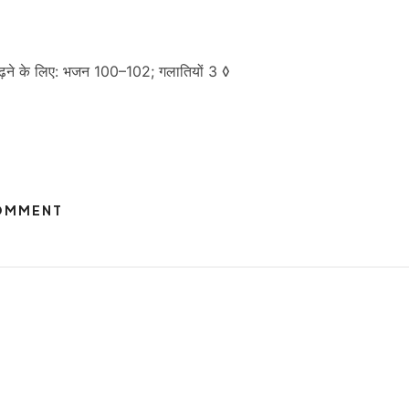
ाइबल पढ़ने के लिए: भजन 100–102; गलातियों 3 ◊
COMMENT