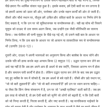
हमें अपने मनों को तुच्छ मनोरंजन या उसके समान महत्त्वहीन बातों से नहीं भरना है, जिनके
पीछे हमारा गैर-धार्मिक संसार पड़ा हुआ है। इसके बजाय, हमें ऐसी बातों पर मन लगाना है
जो हमारी आत्मा को ऊपर की ओर, परमेश्वर और उनके महान कार्यों की ओर ले जाती हैं।
तीसरे और चौथे स्थान पर, पौलुस हमें
उचित
और
पवित्र
बातों के आधार पर निर्णय लेने के
लिए कहता है, न कि उन पर जो सुविधाजनक या सन्तोषजनक हो। यही वह सोच थी जिसने
यूसुफ को दाऊद से उस समय अलग किया, जब उन्होंने एक जैसी परिस्थिति का सामना
किया। जब पोतीपर की पत्नी यूसुफ के पीछे पड़ गई थी, तो उसने सही बात के आधार पर
निर्णय लिया, न कि उस बात के आधार पर जो आसान या तात्कालिक रूप से सन्तोषजनक
थी (उत्पत्ति 39:6-12)।
दूसरी ओर, दाऊद ने अपनी भावनाओं का अनुसरण किया और बतशेबा के साथ सोने और
उसके पति की हत्या करके बड़ा अन्याय किया (2 शमूएल 11)। उद्धार प्राप्त कर लेने का
अर्थ यह नहीं है कि अब हम अपने आप ही अधर्म से बच जाएँगे, जिसका आरम्भ मन में होता
है और समापन पापी कार्यों में होता है। लेकिन उद्धार प्राप्त कर लेने के बाद जब हम उद्धार
पाए हुए व्यक्ति के रूप में सोचते हैं, तब हम अधर्म से बचे रहते हैं। पाँचवें और छठे स्थान पर,
“जो जो बातें
सुहावनी
हैं” और “जो जो बातें
मनभावनी
हैं” हमें उन पर ध्यान करना चाहिए—
या जैसा कि किंग जेम्स संस्करण में है, उन पर जो “अच्छी प्रतिष्ठा” वाली बातें हैं। जब हम
इस तरह से सोचते हैं, तो हम ऐसी बातों को सुनेंगे जो लोगों को बढ़ाती हैं, न कि ऐसी बातों
को जो निन्दा करती हैं, निराश करती हैं, और नष्ट करती हैं। यह मानसिकता भाईचारे के
प्रेम को बढ़ावा देती है और परमेश्वर के अनुग्रह के साथ चलती है जैसे वह हमारे जीवन में