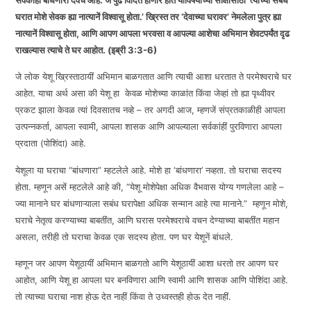
सर्वकांहीं बांधणारा देवच आहे. जे पुढे विदित होणार होते याविषयीच्या साक्षीसाठीं ‘त्याच्या सबंध
घरात मोशे सेवक ह्या नात्यानें विश्वासू होता.’ ख्रिस्त तर ‘देवाच्या घरावर’ नेमलेला पुत्र ह्या
EMBED
नात्यानें विश्वासू होता, आणि आपण आपला भरवसा व आपल्या आशेचा अभिमान शेवटपर्यंत दृढ
राखल्यास त्याचे ते घर आहोत. (इब्री 3:3-6)
जे लोक येशू ख्रिस्ताठायीं अभिमान बाळगतात आणि त्याची आशा धरतात ते परमेश्वराचे घर
आहेत. याचा अर्थ असा की येशू हा केवळ मोशेच्या काळांत किंवा जेव्हां तो ह्या पृथ्वीवर
प्रकट झाला केवळ त्यां दिवसातच नव्हे – तर अगदी आज, म्हणजें संप्रतकाळीही आपला
उत्पन्नकर्ता, आपला स्वामी, आपला शासक आणि आपल्याला सर्वकांहीं पुरविणारा आपला
प्रदाता (पोशिंदा) आहे.
येशूला या घराचा “बांधणारा” म्हटलेले आहे. मोशे हा ‘बांधणारा’ नव्हता. तो घराचा सदस्य
होता. म्हणून असें म्हटलेले आहे की, “येशू मोशेपेक्षा अधिक वैभवास योग्य गणलेला आहे –
ज्या मानाने घर बांधणाऱ्याला सबंध घरापेक्षा अधिक सन्मान आहे त्या मानाने.” म्हणून मोशे,
घराचे नेतृत्व करण्याच्या बाबतींत, आणि घरास परमेश्वराचे वचन देण्याच्या बाबतींत महान
असला, तरीही तो घराचा केवळ एक सदस्य होता. पण घर येशूनें बांधले.
म्हणून जर आपण येशूठायीं अभिमान बाळगतो आणि येशूठायीं आशा धरतो तर आपण घर
आहोत, आणि येशू हा आपला घर बनविणारा आणि स्वामी आणि शासक आणि पोशिंदा आहे.
तो त्याच्या घराचा नाश होऊ देत नाहीं किंवा ते उध्वस्तही होऊ देत नाहीं.