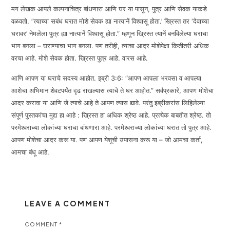
मग लेखक आपले कल्पनाचित्र बांधणारा आणि घर या पासून, पुत्र आणि सेवक याकडे
वळवतो. ”त्याच्या सबंध घरात मोशे सेवक ह्या नात्यानें विश्वासू होता.’ ख्रिस्त तर ‘देवाच्या
घरावर’ नेमलेला पुत्र ह्या नात्यानें विश्वासू होता.” म्हणून ख्रिस्त त्यानें बनविलेल्या घराचा
भाग बनला – घराण्याचा भाग बनला. पण तरीही, त्याचा आदर मोशेपेक्षा कितीतरी अधिक
वरचा आहे. मोशे सेवक होता. ख्रिस्त पुत्र आहे. वारस आहे.
आणि आपण या घराचे सदस्य आहोत. इब्री 3:6: “आपण आपला भरवसा व आपल्या
आशेचा अभिमान शेवटपर्यंत दृढ राखल्यास त्याचे ते घर आहोत.” सर्वप्रकारे, आपण मोशेचा
आदर करावा या आणि जे त्याचे आहे ते आपण त्यास द्यावे. परंतु इब्रीकरांस लिहिलेल्या
संपूर्ण पुस्तकांचा मुद्दा हा आहे : ख्रिस्त हा अधिक श्रेष्ठ आहे. प्रत्येक बाबतीत श्रेष्ठ. तो
परमेश्वराच्या लोकांच्या घराचा बांधणारा आहे. परमेश्वराच्या लोकांच्या घरात तो पुत्र आहे.
आपण मोशेचा आदर करू या. पण आपण येशूची उपासना करू या – जो आमचा कर्ता,
आमचा बंधू आहे.
LEAVE A COMMENT
COMMENT
*